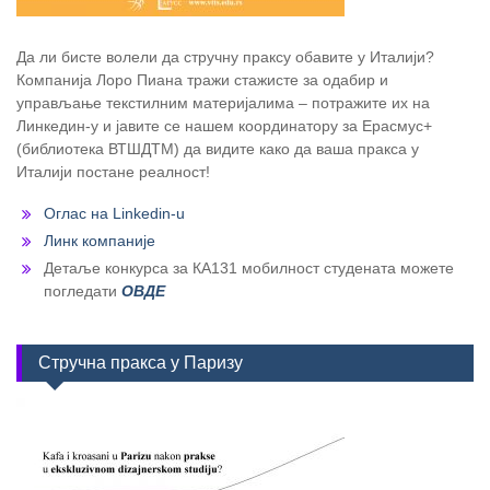
Да ли бисте волели да стручну праксу обавите у Италији?
Компанија Лоро Пиана тражи стажисте за одабир и
управљање текстилним материјалима – потражите их на
Линкедин-у и јавите се нашем координатору за Ерасмус+
(библиотека ВТШДТМ) да видите како да ваша пракса у
Италији постане реалност!
Оглас на Linkedin-u
Линк компаније
Детаље конкурса за КА131 мобилност студената можете
погледати
ОВДЕ
Стручна пракса у Паризу