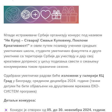
Млади истраживачи Србије организују конкурс под називом
“Не Купуј – Стварај! Смањи Куповину, Поклони
Креативност!”
и овим путем позивају ученике средњих
уметничких школа, студенте уметничких факултета и друге
уметнике са територије Србије да учествују и дају свој
креативни допринос у циљу подизања свести о смањењу
конзумеризма током празничне сезоне.
Одабрани уметнички радови биће
изложени у галерији КЦ
Град
у Београду, средином децембра 2024. године (тачни
датуми ће бити објављени на друштвеним мрежама ЕКО-
СИСТЕМ програма)
Детаљи конкурса:
Конкурс је отворен од
05. до 30. новембра 2024. године
.