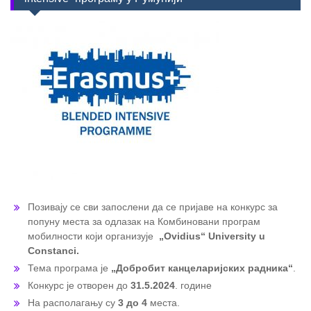
Позивају се сви запослени да се пријаве на конкурс за
попуну места за одлазак на Комбиновани програм
мобилности који организује
„Ovidius“ University u
Constanci.
Тема програма је
„Добробит канцеларијских радника“
.
Конкурс је отворен до
31.5.2024
. године
На располагању су
3 до 4
места.