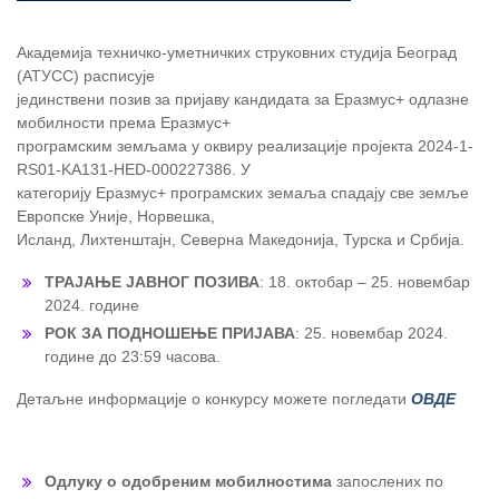
Академија техничко-уметничких струковних студија Београд
(АТУСС) расписује
јединствени позив за пријаву кандидата за Еразмус+ одлазне
мобилности према Еразмус+
програмским земљама у оквиру реализације пројекта 2024-1-
RS01-KA131-HED-000227386. У
категорију Еразмус+ програмских земаља спадају све земље
Европске Уније, Норвешка,
Исланд, Лихтенштајн, Северна Македонија, Турска и Србија.
ТРАЈАЊЕ ЈАВНОГ ПОЗИВА
: 18. октобар – 25. новембар
2024. године
РОК ЗА ПОДНОШЕЊЕ ПРИЈАВА
: 25. новембар 2024.
године до 23:59 часова.
Детаљне информације о конкурсу можете погледати
ОВДЕ
Одлуку о одобреним мобилностима
запослених по