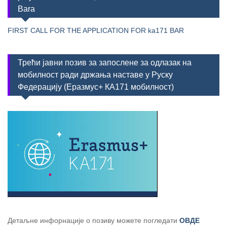
Bara
FIRST CALL FOR THE APPLICATION FOR ka171 BAR
Трећи јавни позив за запослене за одлазак на
мобилност ради држања наставе у Руску
Федерацију (Еразмус+ КА171 мобилност)
Детаљне инфорнације о позиву можете погледати
ОВДЕ