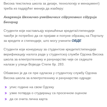
Висока текстилна школа за дизајн, технологију и менаџмент)
треба из падајућег менија да изаберу:
Академија техничко-уметничких струковних студија
Београд
Студенти који настављају коришћење кредита/стипендије
такође је потребно да се пријаве и попуне образац на Порталу
за кредите и стипендије, што могу учинити
ОВДЕ
Студенти који конкуришу за студентске кредите/стипендије
верификацију налога раде у студентској служби Одсека Висока
школа за електротехнику и рачунарство чије се седиште
налази у улици Војводе Степе бр. 283.
Обавезно је да се пре одласка у студентску службу Одсека
Висока школа за електротехнику и рачунарство одраде:
упис године на свом Одсеку
узме потврда о студирању са просечном оценом
да се очита лична карта