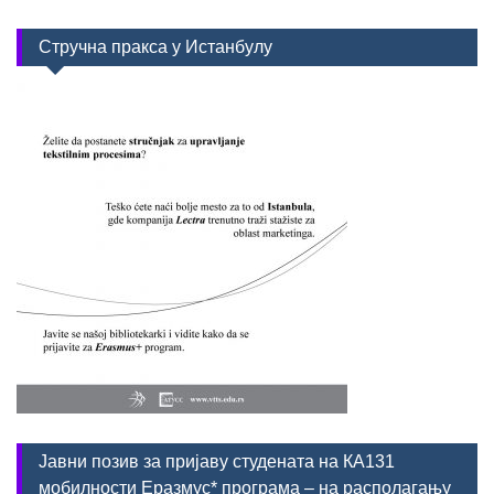
Стручна пракса у Истанбулу
Јавни позив за пријаву студената на КА131
мобилности Еразмус* програма – на располагању