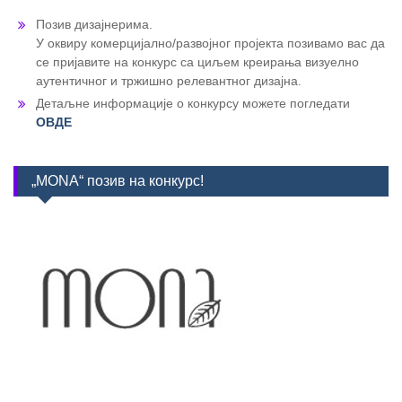
Позив дизајнерима.
У оквиру комерцијално/развојног пројекта позивамо вас да
се пријавите на конкурс са циљем креирања визуелно
аутентичног и тржишно релевантног дизајна.
Детаљне информације о конкурсу можете погледати
ОВДЕ
„MONA“ позив на конкурс!