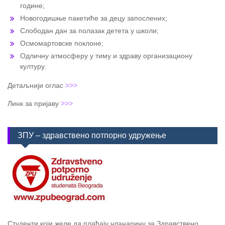
године;
Новогодишње пакетиће за децу запослених;
Слободан дан за полазак детета у школи;
Осмомартовске поклоне;
Одличну атмосферу у тиму и здраву организациону
културу.
Детаљнији оглас
>>>
Линк за пријаву
>>>
ЗПУ – здравствено потпорно удружење
Студенти који желе да плаћају чланарину за Здравствено