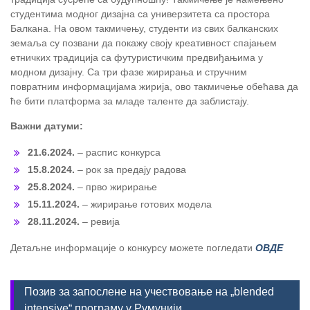
студентима модног дизајна са универзитета са простора
Балкана. На овом такмичењу, студенти из свих балканских
земаља су позвани да покажу своју креативност спајањем
етничких традиција са футуристичким предвиђањима у
модном дизајну. Са три фазе жирирања и стручним
повратним информацијама жирија, ово такмичење обећава да
ће бити платформа за младе таленте да заблистају.
Важни датуми:
21.6.2024.
– распис конкурса
15.8.2024.
– рок за предају радова
25.8.2024.
– прво жирирање
15.11.2024.
– жирирање готових модела
28.11.2024.
– ревија
Детаљне информације о конкурсу можете погледати
ОВДЕ
Позив за запослене на учествовање на „blended
intensive“ програму у Румунији