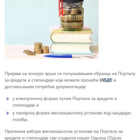
Пријава на конкурс врши се попуњавањем образца на Порталу
за кредите и стипендије који можете пронаћи
ОВДЕ
и
достављањем потребне документације
у електронској форми путем Портала за кредите и
стипендије и
у папирној форми високошколској установи коју кандидат
похађа.
Приликом избора високошколске установе на Порталу за
кредите и стипендије сви студенти нашег Одсека (Одсек