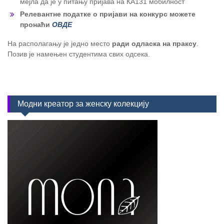
мејла да је у питању пријава на КА131 мобилност
Релевантне податке о пријави на конкурс можете
пронаћи
ОВДЕ
На располагању је једно место
ради одласка на праксу
.
Позив је намењен студентима свих одсека.
Модни креатор за женску колекцију