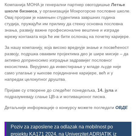
Компанија МОНА је генерални партнер овогодишње
Летње
школе бизниса
, у организацији Мокрогорске пословне школе.
Овај програм је намењен студентима завршних година
студија, пружајући им прилику да стекну основна пословна
знања, развију важне професионалне вештине и изграде
мрежу контаката која ће им бити ослонац на почетку каријере.
За нашу компанију, која високо вреднује знање и посвећеност
развоју, подршка оваквим пројектима део је шире мисије – да
активно доприносимо изградњи задравијег пословног
екосистема. Верујемо да инвестирање у младе људе није
само улагање у њихове појединачне каријере, већ и у
напредак целокупног друштва.
Пријаве су отворене до следећег понедељка,
14. јула
и
подразумевају слање ЦВ-а и мотивационог писма.
Детаљније информације о конкурсу можете погледати
ОВДЕ
Poziv za zaposlene za odlazak na mobilnost po
projektu KA171 2024, na Univerzitet ADRIATIK iz