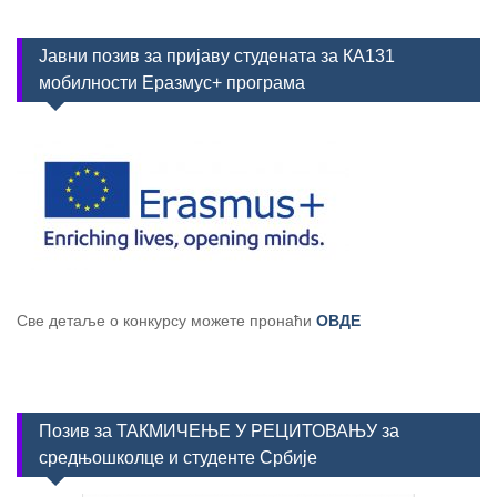
Јавни позив за пријаву студената за КА131
мобилности Еразмус+ програма
Све детаље о конкурсу можете пронаћи
ОВДЕ
Позив за ТАКМИЧЕЊЕ У РЕЦИТОВАЊУ за
средњошколце и студенте Србије