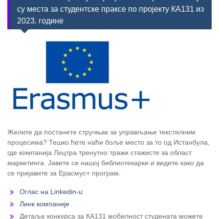
су места за студентске праксе по пројекту КА131 из
2023. године
Желите да постанете стручњак за управљање текстилним
процесима? Тешко ћете наћи боље место за то од Истанбула,
где компанија Лецтра тренутно тражи стажисте за област
маркетинга. Јавите се нашој библиотекарки и видите како да
се пријавите за Ерасмус+ програм.
Оглас на Linkedin-u
Линк компаније
Детаље конкурса за КА131 мобилност студената можете