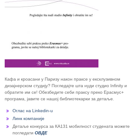
Кафа и кроасани у Паризу након праксе у ексклузивном
дизајнерском студију? Погледајте шта нуди студио Infinity и
обратите им се! Обезбедите себи праксу преко Ерасмус+
програма, јавите се нашој библиотекарки за детаље.
Оглас на Linkedin-u
Линк компаније
Детаље конкурса за КА131 мобилност студената можете
погледати
ОВДЕ