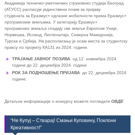
Академија техничко-уметничких струковних студија Београд
(АТУСС) расписује јединствени позив за пријаву
студената за Еразмус+ одлазне мобилности према Еразмус+
програмским земљама. У категорију Еразмус+
програмских земаља спадају све земље Европске Уније,
Норвешка, Исланд, Лихтенштајн, Северна Македонија,
Турска и Србија. На располагању је осам места за студентску
праксу по пројекту КА131 из 2024. године.
ТРАЈАЊЕ ЈАВНОГ ПОЗИВА
: од 12. новембра 2024.
године до 22. децембра 2024. године
РОК ЗА ПОДНОШЕЊЕ ПРИЈАВА
: до 22. децембра 2024.
године.
Детаљне информације о конкурсу можете погледати
ОВДЕ
“Не Купуј – Стварај! Смањи Куповину, Поклони
Креативност!”