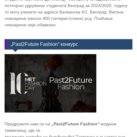
потпорно удружење студената Београд за 2024/2025. годину
то могу учинити на адреси Балканска 4/1, Београд. Висина
чланарине износи 400 (четиристотине) рсд. Плаћање
чланарине није обавезно.
„Past2Future Fashion“ конкурс
Придружите нам се на
„Past2Future Fashion“
модном
такмичењу, где се
традиција сусреће са будућношћу! Такмичење је намењено