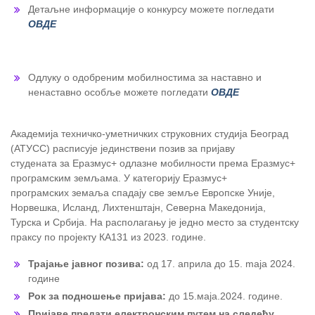
Детаљне информације о конкурсу можете погледати
ОВДЕ
Одлуку о одобреним мобилностима за наставно и
ненаставно особље можете погледати
ОВДЕ
Академија техничко-уметничких струковних студија Београд
(АТУСС) расписује јединствени позив за пријаву
студената за Еразмус+ одлазне мобилности према Еразмус+
програмским земљама. У категорију Еразмус+
програмских земаља спадају све земље Европске Уније,
Норвешка, Исланд, Лихтенштајн, Северна Македонија,
Турска и Србија. На располагању је једно место за студентску
праксу по пројекту КА131 из 2023. године.
Трајање јавног позива:
од 17. априла до 15. maja 2024.
године
Рок за подношење пријава:
до 15.маја.2024. године.
Пријаве предати електронским путем на следећу