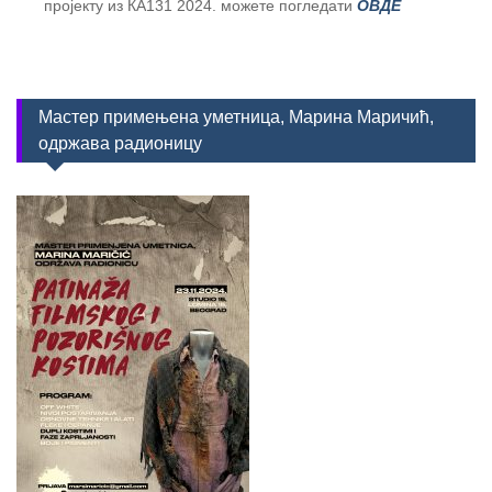
пројекту из КА131 2024. можете погледати
ОВДЕ
Мастер примењена уметница, Марина Маричић,
одржава радионицу