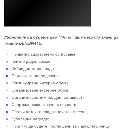
Желећете да будете део “Mona” тима јер то значи да
имате БЕНЕФИТЕ:
Приватно здравствено осигурање;
Клизно радно време;
Хибридни модел рада;
Прилику за напредовање;
Континуиране интерне обуке;
Организоване екстерне обуке;
Организоване тим билдинг активности;
Спортско-рекреативне активности;
Слатки петак за сладак почетак месеца;
Јубиларне награде;
Прилику да будете проглашени за Нај-колегу/иницу