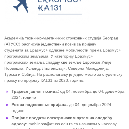
Академија техничко-уметничких струковних студија Београд
(АТУСС) расписује јединствени позив за пријаву
студената за Еразмус+ одлазне мобилности према Еразмус+
програмским земљама. У категорију Еразмус+
програмских земаља спадају све земље Европске Уније,
Норвешка, Исланд, Лихтенштајн, Северна Македонија,
Турска и Србија. На располагању је једно место за студентску
праксу по пројекту КА131 из 2023. године.
Трајање јавног позива:
од 04. новембра до 04. децембра
2024. године
Рок за подношење пријава:
до 04. децембра 2024.
године.
Пријаве предати електронским путем на следећу
адресу:
mobilnost@atuss.edu.rs са назнаком у наслову