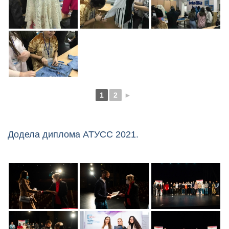
1
2
►
Додела диплома АТУСС 2021.