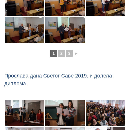
1
2
3
►
Прослава дана Светог Саве 2019. и долела
диплома.