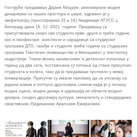
Гостујуће предавање Дијане Мацуре, реномиране модне
дизајнерке са наших простора и шире, одржано је у
амфитеатру (просторијама 15 и 16) Академије АТУСС у
Београду дана 16. 12. 2021. године. Предавању су
присуствовали скоро сви студенти прве, друге и треће године,
као и професори, асистенти и сарадници са студијског
програма ДТО, такође и студенти треће године са студијских
програма Текстилно инжењерство и Менаџмент у текстилној
индустрији. Током веома занимљивог и детаљног излагања у
тајању од два сата, постављана су питања од стане присутних
студената и колега, тако да је предавање протекло у живој
конверзацији. Присутни су имали прилкику да се упознају са
једном новом и потпуно другачијом сликом када је у питању
модна сцена, модни дизајн и едукација из области модног
дизајна, сходно другачијој култури, меналитету и стандардима
својственим Уједињеним Арапским Емиратима.