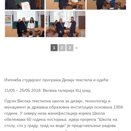
1
2
3
►
Изложба студијског програма Дизајн текстила и одеће
21/05 – 25/05 2018. Велика галерија КЦ град
Одсек Висока текстилна школа за дизајн, технологију и
менаџмент је државна образовна институција основана 1958.
године. У оквиру низа манифестација којима Школа
обележава 60 година постојања, идеја пројекта “Школа на
столу, сто у граду, град на води” је представљање радова