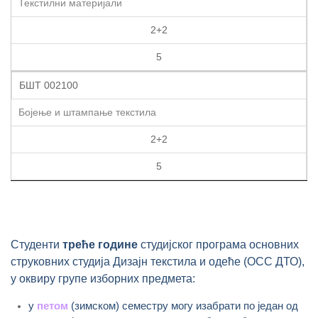
Текстилни материјали
2+2
5
БШТ 002100
Бојење и штампање текстила
2+2
5
Студенти
треће године
студијског програма основних
струковних студија Дизајн текстила и одеће (ОСС ДТО),
у оквиру групе изборних предмета:
у
петом
(зимском) семестру могу изабрати по један од