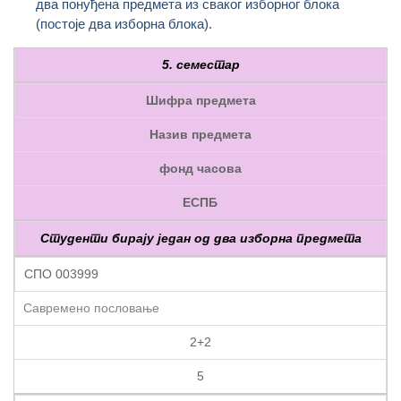
два понуђена предмета из сваког изборног блока
(постоје два изборна блока).
5. семестар
Шифра предмета
Назив предмета
фонд часова
ЕСПБ
Студенти бирају један од два изборна предмета
СПО 003999
Савремено пословање
2+2
5