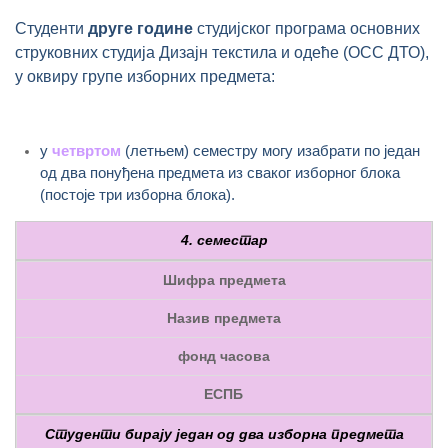
Студенти
друге године
студијског програма основних
струковних студија Дизајн текстила и одеће (ОСС ДТО),
у оквиру групе изборних предмета:
у
четвртом
(летњем) семестру могу изабрати по један
од два понуђена предмета из сваког изборног блока
(постоје три изборна блока).
4. семестар
Шифра предмета
Назив предмета
фонд часова
ЕСПБ
Студенти бирају један од два изборна предмета