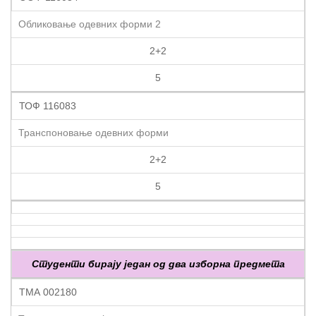
Обликовање одевних форми 2
2+2
5
ТОФ 116083
Транспоновање одевних форми
2+2
5
Студенти бирају један од два изборна предмета
ТМА 002180