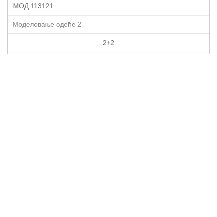
МОД 113121
Моделовање одеће 2
2+2
5
Студенти бирају један од два изборна предмета
ДУТ 116122
Дизајн уникатног текстила
2+2
6
МИЛ 116081