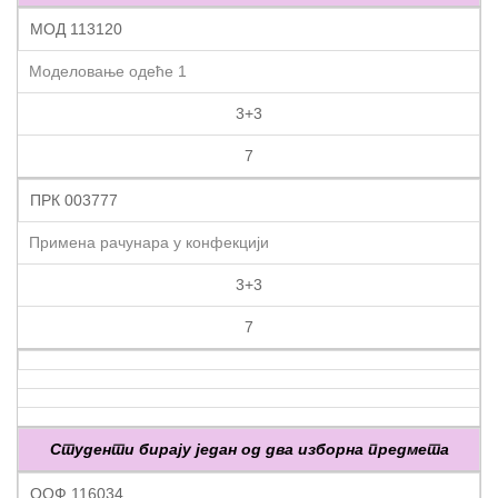
МОД 113120
Моделовање одеће 1
3+3
7
ПРК 003777
Примена рачунара у конфекцији
3+3
7
Студенти бирају један од два изборна предмета
ООФ 116034