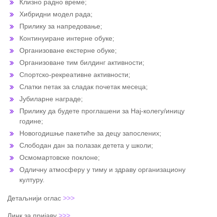
Клизно радно време;
Хибридни модел рада;
Прилику за напредовање;
Континуиране интерне обуке;
Организоване екстерне обуке;
Организоване тим билдинг активности;
Спортско-рекреативне активности;
Слатки петак за сладак почетак месеца;
Јубиларне награде;
Прилику да будете проглашени за Нај-колегу/иницу
године;
Новогодишње пакетиће за децу запослених;
Слободан дан за полазак детета у школи;
Осмомартовске поклоне;
Одличну атмосферу у тиму и здраву организациону
културу.
Детаљнији оглас
>>>
Линк за пријаву
>>>