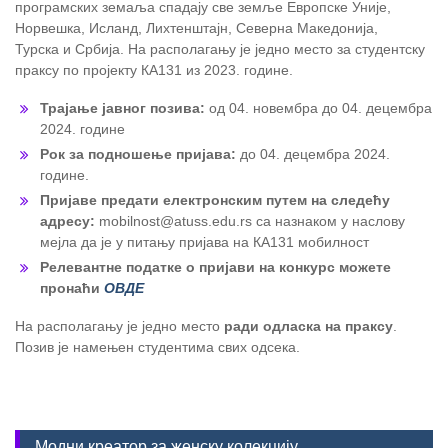
програмских земаља спадају све земље Европске Уније,
Норвешка, Исланд, Лихтенштајн, Северна Македонија,
Турска и Србија. На располагању је једно место за студентску
праксу по пројекту КА131 из 2023. године.
Трајање јавног позива:
од 04. новембра до 04. децембра
2024. године
Рок за подношење пријава:
до 04. децембра 2024.
године.
Пријаве предати електронским путем на следећу
адресу:
mobilnost@atuss.edu.rs са назнаком у наслову
мејла да је у питању пријава на КА131 мобилност
Релевантне податке о пријави на конкурс можете
пронаћи
ОВДЕ
На располагању је једно место
ради одласка на праксу
.
Позив је намењен студентима свих одсека.
Модни креатор за женску колекцију