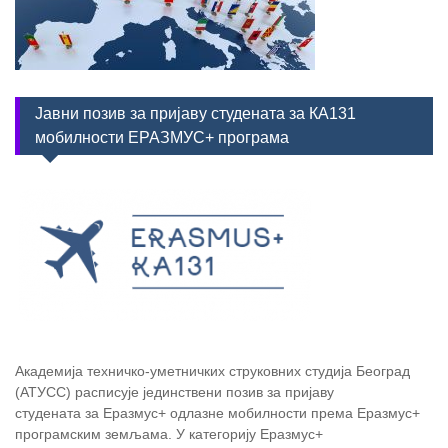
Јавни позив за пријаву студената за КА131
мобилности ЕРАЗМУС+ програма
Академија техничко-уметничких струковних студија Београд
(АТУСС) расписује јединствени позив за пријаву
студената за Еразмус+ одлазне мобилности према Еразмус+
програмским земљама. У категорију Еразмус+