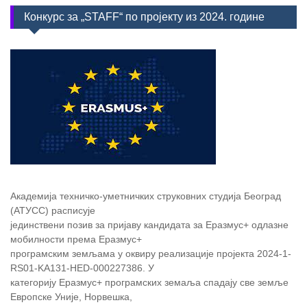
Конкурс за „STAFF“ по пројекту из 2024. године
Академија техничко-уметничких струковних студија Београд
(АТУСС) расписује
јединствени позив за пријаву кандидата за Еразмус+ одлазне
мобилности према Еразмус+
програмским земљама у оквиру реализације пројекта 2024-1-
RS01-KA131-HED-000227386. У
категорију Еразмус+ програмских земаља спадају све земље
Европске Уније, Норвешка,