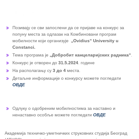
Позивају се сви запослени да се пријаве на конкурс за
попуну места за одлазак на Комбиновани програм
мобилности који организује
„Ovidius“ University u
Constanci.
Тема програма је
„Добробит канцеларијских радника“
.
Конкурс је отворен до
31.5.2024
. године
На располагању су
3 до 4
места.
Детаљне информације о конкурсу можете погледати
ОВДЕ
Одлуку о одобреним мобилностима за наставно и
ненаставно особље можете погледати
ОВДЕ
Академија техничко-уметничких струковних студија Београд