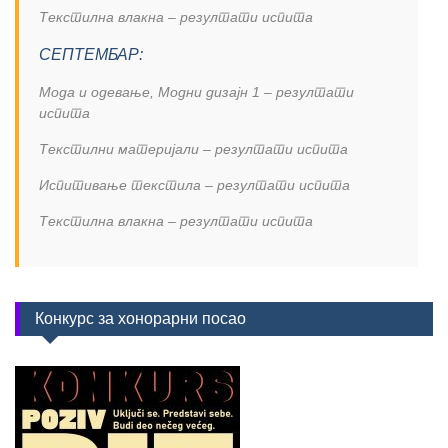
Текстилна влакна – резултати испита
СЕПТЕМБАР:
Мода и одевање, Модни дизајн 1 – резултати
испита
Текстилни материјали – резултати испита
Испитивање текстила – резултати испита
Текстилна влакна – резултати испита
Конкурс за хонорарни посао