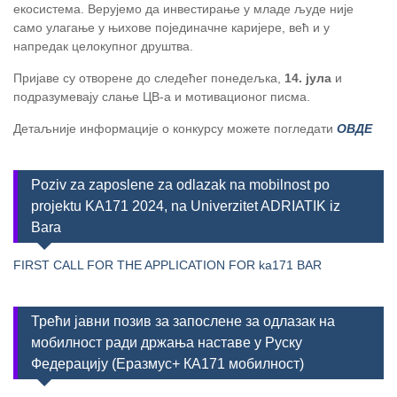
екосистема. Верујемо да инвестирање у младе људе није
само улагање у њихове појединачне каријере, већ и у
напредак целокупног друштва.
Пријаве су отворене до следећег понедељка,
14. јула
и
подразумевају слање ЦВ-а и мотивационог писма.
Детаљније информације о конкурсу можете погледати
ОВДЕ
Poziv za zaposlene za odlazak na mobilnost po
projektu KA171 2024, na Univerzitet ADRIATIK iz
Bara
FIRST CALL FOR THE APPLICATION FOR ka171 BAR
Трећи јавни позив за запослене за одлазак на
мобилност ради држања наставе у Руску
Федерацију (Еразмус+ КА171 мобилност)