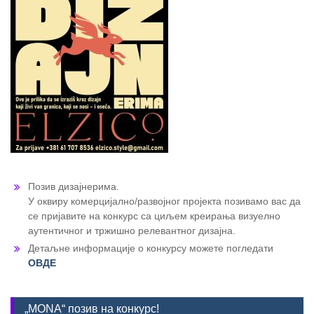
Позив дизајнерима.
У оквиру комерцијално/развојног пројекта позивамо вас да
се пријавите на конкурс са циљем креирања визуелно
аутентичног и тржишно релевантног дизајна.
Детаљне информације о конкурсу можете погледати
ОВДЕ
„MONA“ позив на конкурс!