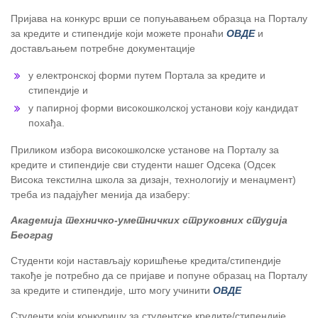
Пријава на конкурс врши се попуњавањем образца на Порталу
за кредите и стипендије који можете пронаћи
ОВДЕ
и
достављањем потребне документације
у електронској форми путем Портала за кредите и
стипендије и
у папирној форми високошколској установи коју кандидат
похађа.
Приликом избора високошколске установе на Порталу за
кредите и стипендије сви студенти нашег Одсека (Одсек
Висока текстилна школа за дизајн, технологију и менаџмент)
треба из падајућег менија да изаберу:
Академија техничко-уметничких струковних студија
Београд
Студенти који настављају коришћење кредита/стипендије
такође је потребно да се пријаве и попуне образац на Порталу
за кредите и стипендије, што могу учинити
ОВДЕ
Студенти који конкуришу за студентске кредите/стипендије