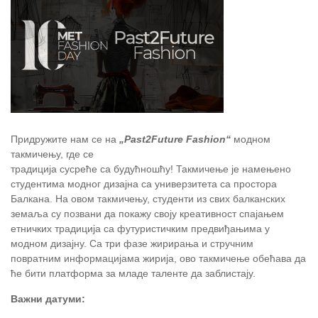
Придружите нам се на
„Past2Future Fashion“
модном
такмичењу, где се
традиција сусреће са будућношћу! Такмичење је намењено
студентима модног дизајна са универзитета са простора
Балкана. На овом такмичењу, студенти из свих балканских
земаља су позвани да покажу своју креативност спајањем
етничких традиција са футуристичким предвиђањима у
модном дизајну. Са три фазе жирирања и стручним
повратним информацијама жирија, ово такмичење обећава да
ће бити платформа за младе таленте да заблистају.
Важни датуми: