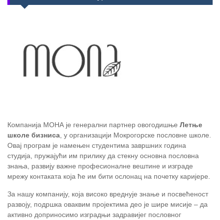
Компанија МОНА је генерални партнер овогодишње
Летње
школе бизниса
, у организацији Мокрогорске пословне школе.
Овај програм је намењен студентима завршних година
студија, пружајући им прилику да стекну основна пословна
знања, развију важне професионалне вештине и изграде
мрежу контаката која ће им бити ослонац на почетку каријере.
За нашу компанију, која високо вреднује знање и посвећеност
развоју, подршка оваквим пројектима део је шире мисије – да
активно доприносимо изградњи задравијег пословног