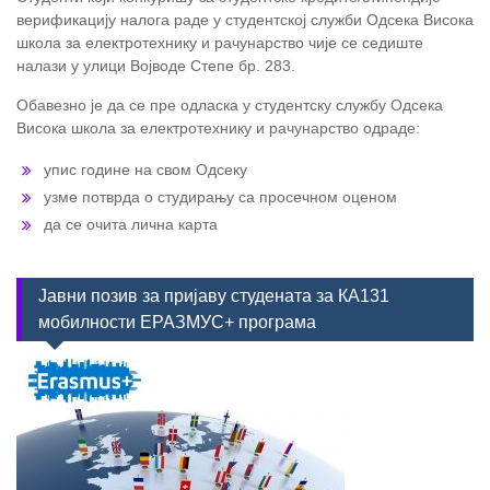
верификацију налога раде у студентској служби Одсека Висока
школа за електротехнику и рачунарство чије се седиште
налази у улици Војводе Степе бр. 283.
Обавезно је да се пре одласка у студентску службу Одсека
Висока школа за електротехнику и рачунарство одраде:
упис године на свом Одсеку
узме потврда о студирању са просечном оценом
да се очита лична карта
Јавни позив за пријаву студената за КА131
мобилности ЕРАЗМУС+ програма