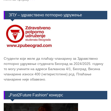
ЗПУ – здравствено потпорно удружење
Студенти који желе да плаћају чланарину за Здравствено
потпорно удружење студената Београд за 2024/2025. годину
то могу учинити на адреси Балканска 4/1, Београд. Висина
чланарине износи 400 (четиристотине) рсд. Плаћање
чланарине није обавезно.
„Past2Future Fashion“ конкурс