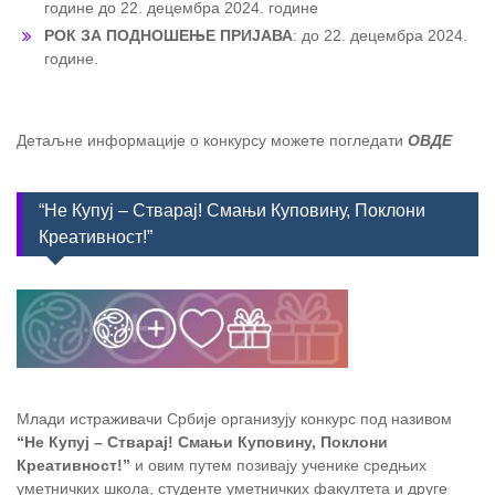
године до 22. децембра 2024. године
РОК ЗА ПОДНОШЕЊЕ ПРИЈАВА
: до 22. децембра 2024.
године.
Детаљне информације о конкурсу можете погледати
ОВДЕ
“Не Купуј – Стварај! Смањи Куповину, Поклони
Креативност!”
Млади истраживачи Србије организују конкурс под називом
“Не Купуј – Стварај! Смањи Куповину, Поклони
Креативност!”
и овим путем позивају ученике средњих
уметничких школа, студенте уметничких факултета и друге