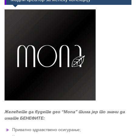
Желећете да будете део “Mona” тима јер то значи да
имате БЕНЕФИТЕ:
Приватно здравствено осигурање;