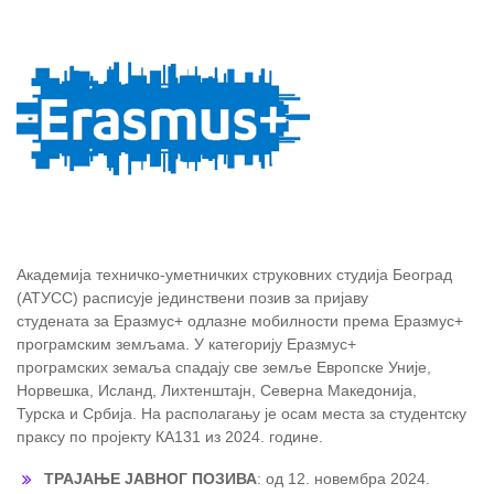
Академија техничко-уметничких струковних студија Београд
(АТУСС) расписује јединствени позив за пријаву
студената за Еразмус+ одлазне мобилности према Еразмус+
програмским земљама. У категорију Еразмус+
програмских земаља спадају све земље Европске Уније,
Норвешка, Исланд, Лихтенштајн, Северна Македонија,
Турска и Србија. На располагању је осам места за студентску
праксу по пројекту КА131 из 2024. године.
ТРАЈАЊЕ ЈАВНОГ ПОЗИВА
: од 12. новембра 2024.