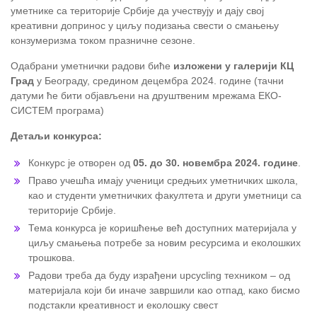
уметнике са територије Србије да учествују и дају свој
креативни допринос у циљу подизања свести о смањењу
конзумеризма током празничне сезоне.
Одабрани уметнички радови биће
изложени у галерији КЦ
Град
у Београду, средином децембра 2024. године (тачни
датуми ће бити објављени на друштвеним мрежама ЕКО-
СИСТЕМ програма)
Детаљи конкурса:
Конкурс је отворен од
05. до 30. новембра 2024. године
.
Право учешћа имају ученици средњих уметничких школа,
као и студенти уметничких факултета и други уметници са
територије Србије.
Тема конкурса је коришћење већ доступних материјала у
циљу смањења потребе за новим ресурсима и еколошких
трошкова.
Радови треба да буду израђени upcycling техником – од
материјала који би иначе завршили као отпад, како бисмо
подстакли креативност и еколошку свест