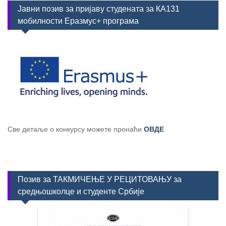
Јавни позив за пријаву студената за КА131
мобилности Еразмус+ програма
Све детаље о конкурсу можете пронаћи
ОВДЕ
Позив за ТАКМИЧЕЊЕ У РЕЦИТОВАЊУ за
средњошколце и студенте Србије