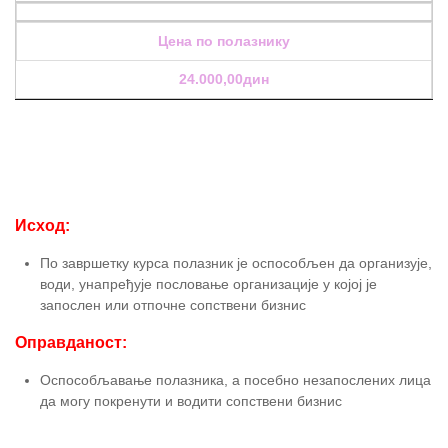
Цена по полазнику
24.000,00дин
Исход:
По завршетку курса полазник је оспособљен да организује,
води, унапређује пословање организације у којој је
запослен или отпочне сопствени бизнис
Оправданост:
Оспособљавање полазника, а посебно незапослених лица
да могу покренути и водити сопствени бизнис