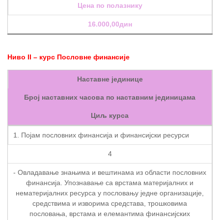
Цена по полазнику
16.000,00дин
Ниво II – курс Пословне финансије
Наставне јединице
Број наставних часова по наставним јединицама
Циљ курса
1. Појам пословних финансија и финансијски ресурси
4
- Овладавање знањима и вештинама из области пословних
финансија. Упознавање са врстама материјалних и
нематеријалних ресурса у пословању једне организације,
средствима и изворима средстава, трошковима
пословања, врстама и елемантима финансијских