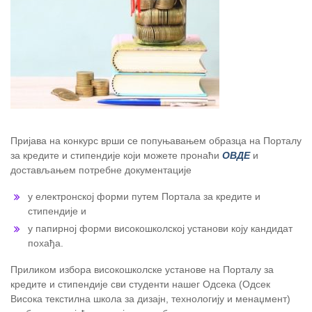
Пријава на конкурс врши се попуњавањем образца на Порталу
за кредите и стипендије који можете пронаћи
ОВДЕ
и
достављањем потребне документације
у електронској форми путем Портала за кредите и
стипендије и
у папирној форми високошколској установи коју кандидат
похађа.
Приликом избора високошколске установе на Порталу за
кредите и стипендије сви студенти нашег Одсека (Одсек
Висока текстилна школа за дизајн, технологију и менаџмент)