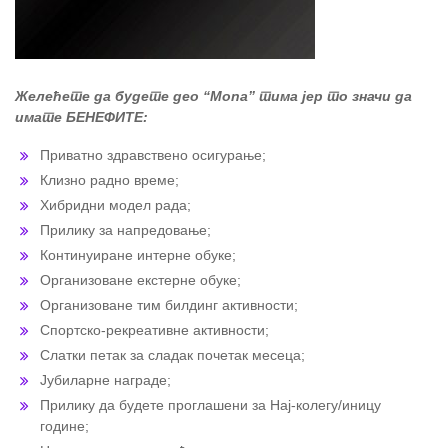
Желећете да будете део “Mona” тима јер то значи да
имате БЕНЕФИТЕ:
Приватно здравствено осигурање;
Клизно радно време;
Хибридни модел рада;
Прилику за напредовање;
Континуиране интерне обуке;
Организоване екстерне обуке;
Организоване тим билдинг активности;
Спортско-рекреативне активности;
Слатки петак за сладак почетак месеца;
Јубиларне награде;
Прилику да будете проглашени за Нај-колегу/иницу
године;