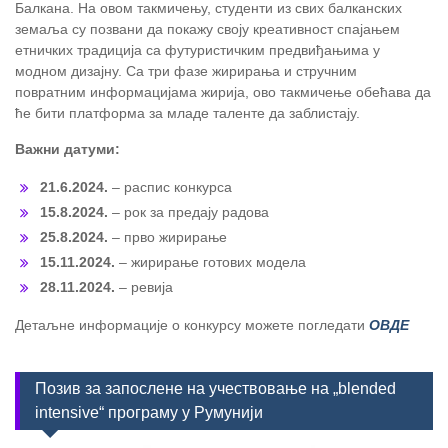
Балкана. На овом такмичењу, студенти из свих балканских
земаља су позвани да покажу своју креативност спајањем
етничких традиција са футуристичким предвиђањима у
модном дизајну. Са три фазе жирирања и стручним
повратним информацијама жирија, ово такмичење обећава да
ће бити платформа за младе таленте да заблистају.
Важни датуми:
21.6.2024.
– распис конкурса
15.8.2024.
– рок за предају радова
25.8.2024.
– прво жирирање
15.11.2024.
– жирирање готових модела
28.11.2024.
– ревија
Детаљне информације о конкурсу можете погледати
ОВДЕ
Позив за запослене на учествовање на „blended
intensive“ програму у Румунији