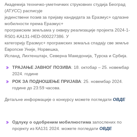
Академија техничко-уметничких струковних студија Београд
(АТУСС) расписује
јединствени позив за пријаву кандидата за Еразмус+ одлазне
мобилности према Еразмус+
програмским земљама у оквиру реализације пројекта 2024-1-
RS01-KA131-HED-000227386. У
категорију Еразмус+ програмских земаља спадају све земље
Европске Уније, Норвешка,
Исланд, Лихтенштајн, Северна Македонија, Турска и Србија.
ТРАЈАЊЕ ЈАВНОГ ПОЗИВА
: 18. октобар – 25. новембар
2024. године
РОК ЗА ПОДНОШЕЊЕ ПРИЈАВА
: 25. новембар 2024.
године до 23:59 часова.
Детаљне информације о конкурсу можете погледати
ОВДЕ
Одлуку о одобреним мобилностима
запослених по
пројекту из КА131 2024. можете погледати
ОВДЕ