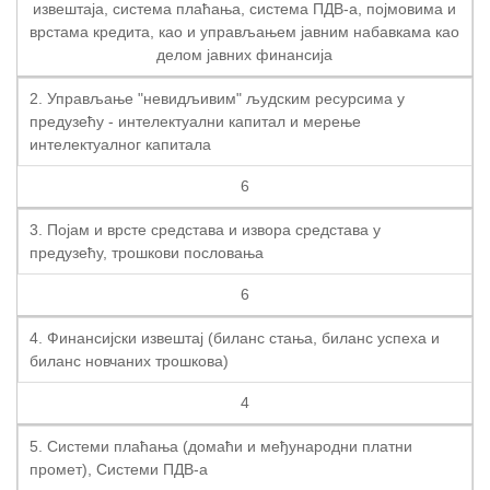
извештаја, система плаћања, система ПДВ-а, појмовима и
врстама кредита, као и управљањем јавним набавкама као
делом јавних финансија
2. Управљање "невидљивим" људским ресурсима у
предузећу - интелектуални капитал и мерење
интелектуалног капитала
6
3. Појам и врсте средстава и извора средстава у
предузећу, трошкови пословања
6
4. Финансијски извештај (биланс стања, биланс успеха и
биланс новчаних трошкова)
4
5. Системи плаћања (домаћи и међународни платни
промет), Системи ПДВ-а