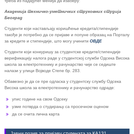
треба из падајућег менија да изаберу:
Академија техничко-уметничких струковних студија
Београд
Студенти који настављају коришћење кредита/стипендије
такође је потребно да се пријаве и попуне образац на Порталу
за кредите и стипендије, што могу учинити
ОВДЕ
Студенти који конкуришу за студентске кредите/стипендије
верификацију налога раде у студентској служби Одсека Висока
школа за електротехнику и рачунарство чије се седиште
налази у улици Војводе Степе бр. 283.
Обавезно је да се пре одласка у студентску службу Одсека
Висока школа за електротехнику и рачунарство одраде:
упис године на свом Одсеку
узме потврда о студирању са просечном оценом
да се очита лична карта
Јавни позив за пријаву студената за КА131