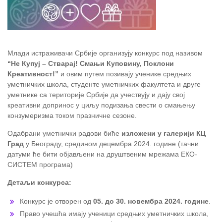
Млади истраживачи Србије организују конкурс под називом
“Не Купуј – Стварај! Смањи Куповину, Поклони
Креативност!”
и овим путем позивају ученике средњих
уметничких школа, студенте уметничких факултета и друге
уметнике са територије Србије да учествују и дају свој
креативни допринос у циљу подизања свести о смањењу
конзумеризма током празничне сезоне.
Одабрани уметнички радови биће
изложени у галерији КЦ
Град
у Београду, средином децембра 2024. године (тачни
датуми ће бити објављени на друштвеним мрежама ЕКО-
СИСТЕМ програма)
Детаљи конкурса:
Конкурс је отворен од
05. до 30. новембра 2024. године
.
Право учешћа имају ученици средњих уметничких школа,