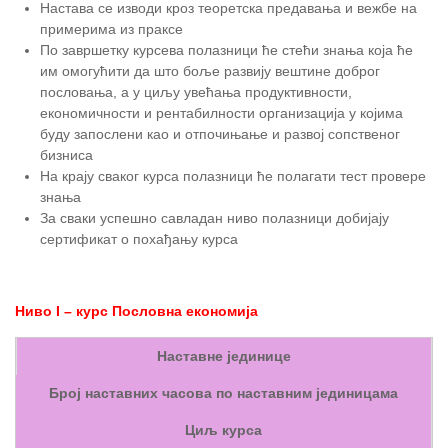
Настава се изводи кроз теоретска предавања и вежбе на
примерима из праксе
По завршетку курсева полазници ће стећи знања која ће
им омогућити да што боље развију вештине доброг
пословања, а у циљу увећања продуктивности,
економичности и рентабилности организација у којима
буду запослени као и отпочињање и развој сопственог
бизниса
На крају сваког курса полазници ће полагати тест провере
знања
За сваки успешно савладан ниво полазници добијају
сертификат о похађању курса
Ниво I – курс Пословна економија
Наставне јединице
Број наставних часова по наставним јединицама
Циљ курса