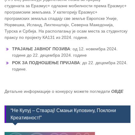
студената за Еразмус+ одлазне мобилности према Еразмус+
програмским земљама. У категорију Еразмус+
програмских земаља спадају све земље Европске Уније,
Норвешка, Исланд, Лихтенштајн, Северна Македонија,
Турска и Србија. На располагању је осам места за студентску
праксу по пројекту КА131 из 2024. године.
ТРАЈАЊЕ ЈАВНОГ ПОЗИВА
: од 12. новембра 2024.
године до 22. децембра 2024. године
РОК ЗА ПОДНОШЕЊЕ ПРИЈАВА
: до 22. децембра 2024.
године.
Детаљне информације о конкурсу можете погледати
ОВДЕ
“Не Купуј – Стварај! Смањи Куповину, Поклони
Креативност!”