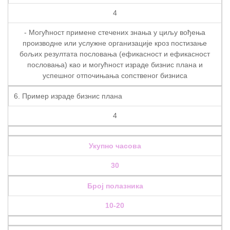
4
- Могућност примене стечених знања у циљу вођења
производне или услужне организације кроз постизање
бољих резултата пословања (ефикасност и ефикасност
пословања) као и могућност израде бизнис плана и
успешног отпочињања сопственог бизниса
6. Пример израде бизнис плана
4
Укупно часова
30
Број полазника
10-20