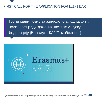
FIRST CALL FOR THE APPLICATION FOR ka171 BAR
Трећи јавни позив за запослене за одлазак на
мобилност ради држања наставе у Руску
Федерацију (Еразмус+ КА171 мобилност)
Детаљне инфорнације о позиву можете погледати
ОВДЕ