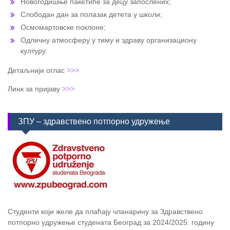
Новогодишње пакетиће за децу запослених;
Слободан дан за полазак детета у школи;
Осмомартовске поклоне;
Одличну атмосферу у тиму и здраву организациону
културу.
Детаљнији оглас
>>>
Линк за пријаву
>>>
ЗПУ – здравствено потпорно удружење
Студенти који желе да плаћају чланарину за Здравствено
потпорно удружење студената Београд за 2024/2025. годину