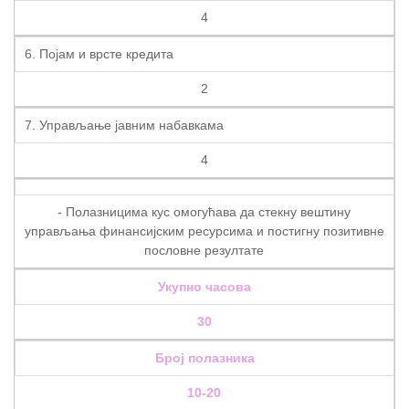
4
6. Појам и врсте кредита
2
7. Управљање јавним набавкама
4
- Полазницима кус омогућава да стекну вештину
управљања финансијским ресурсима и постигну позитивне
пословне резултате
Укупно часова
30
Број полазника
10-20