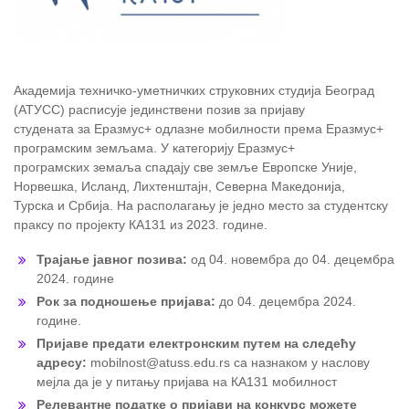
Академија техничко-уметничких струковних студија Београд
(АТУСС) расписује јединствени позив за пријаву
студената за Еразмус+ одлазне мобилности према Еразмус+
програмским земљама. У категорију Еразмус+
програмских земаља спадају све земље Европске Уније,
Норвешка, Исланд, Лихтенштајн, Северна Македонија,
Турска и Србија. На располагању је једно место за студентску
праксу по пројекту КА131 из 2023. године.
Трајање јавног позива:
од 04. новембра до 04. децембра
2024. године
Рок за подношење пријава:
до 04. децембра 2024.
године.
Пријаве предати електронским путем на следећу
адресу:
mobilnost@atuss.edu.rs са назнаком у наслову
мејла да је у питању пријава на КА131 мобилност
Релевантне податке о пријави на конкурс можете