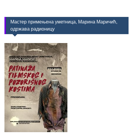
Мастер примењена уметница, Марина Маричић,
одржава радионицу