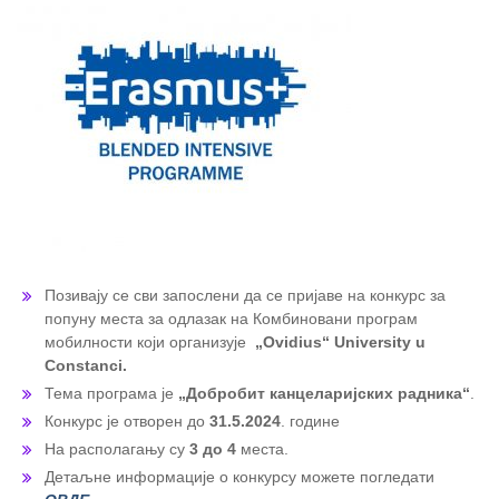
Позивају се сви запослени да се пријаве на конкурс за
попуну места за одлазак на Комбиновани програм
мобилности који организује
„Ovidius“ University u
Constanci.
Тема програма је
„Добробит канцеларијских радника“
.
Конкурс је отворен до
31.5.2024
. године
На располагању су
3 до 4
места.
Детаљне информације о конкурсу можете погледати