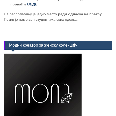
пронаћи
ОВДЕ
На располагању је једно место
ради одласка на праксу
.
Позив је намењен студентима свих одсека.
Модни креатор за женску колекцију