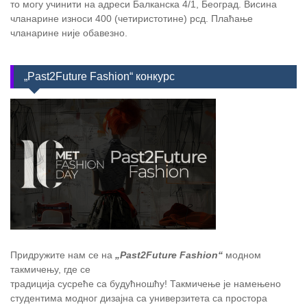
то могу учинити на адреси Балканска 4/1, Београд. Висина
чланарине износи 400 (четиристотине) рсд. Плаћање
чланарине није обавезно.
„Past2Future Fashion“ конкурс
Придружите нам се на
„Past2Future Fashion“
модном
такмичењу, где се
традиција сусреће са будућношћу! Такмичење је намењено
студентима модног дизајна са универзитета са простора