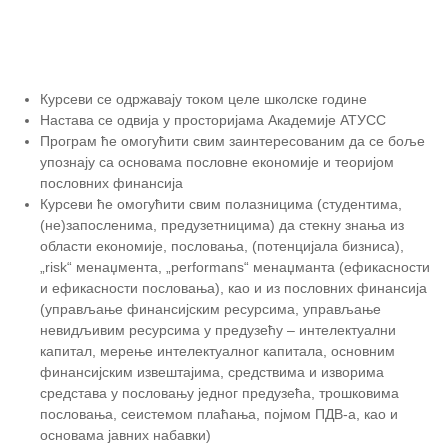
Курсеви се одржавају током целе школске године
Настава се одвија у просторијама Академије АТУСС
Програм ће омогућити свим заинтересованим да се боље
упознају са основама пословне економије и теоријом
пословних финансија
Курсеви ће омогућити свим полазницима (студентима,
(не)запосленима, предузетницима) да стекну знања из
области економије, пословања, (потенцијала бизниса),
„risk“ менаџмента, „performans“ менаџманта (ефикасности
и ефикасности пословања), као и из пословних финансија
(управљање финансијским ресурсима, управљање
невидљивим ресурсима у предузећу – интелектуални
капитал, мерење интелектуалног капитала, основним
финансијским извештајима, средствима и изворима
средстава у пословању једног предузећа, трошковима
пословања, сеистемом плаћања, појмом ПДВ-а, као и
основама јавних набавки)