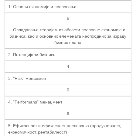
1. Основи економије и пословања
6
- Овладавање теоријом из области пословне економије и
бизниса, као и основних елемената неопходних за израду
бизнис плана
2. Потенцијали бизниса
4
3. "Risk" менаџмент
6
4. "Performans" менаџмент
6
5. Ефикасност и ефикасност пословања (продуктивност,
економичност, рентабилност)