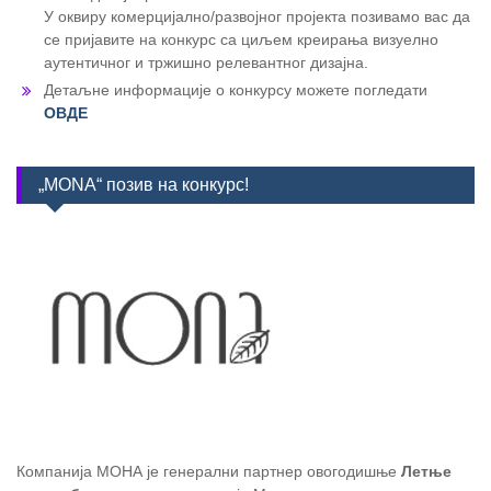
У оквиру комерцијално/развојног пројекта позивамо вас да
се пријавите на конкурс са циљем креирања визуелно
аутентичног и тржишно релевантног дизајна.
Детаљне информације о конкурсу можете погледати
ОВДЕ
„MONA“ позив на конкурс!
Компанија МОНА је генерални партнер овогодишње
Летње