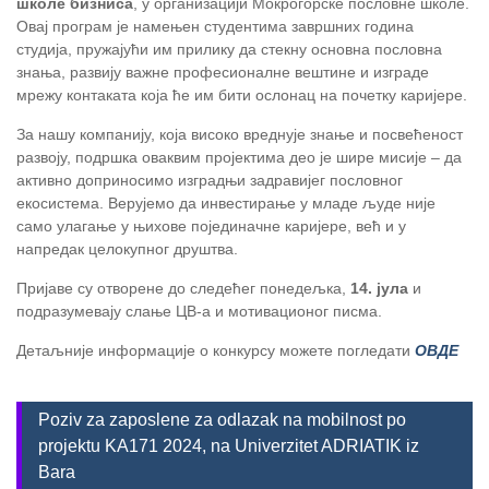
школе бизниса
, у организацији Мокрогорске пословне школе.
Овај програм је намењен студентима завршних година
студија, пружајући им прилику да стекну основна пословна
знања, развију важне професионалне вештине и изграде
мрежу контаката која ће им бити ослонац на почетку каријере.
За нашу компанију, која високо вреднује знање и посвећеност
развоју, подршка оваквим пројектима део је шире мисије – да
активно доприносимо изградњи задравијег пословног
екосистема. Верујемо да инвестирање у младе људе није
само улагање у њихове појединачне каријере, већ и у
напредак целокупног друштва.
Пријаве су отворене до следећег понедељка,
14. јула
и
подразумевају слање ЦВ-а и мотивационог писма.
Детаљније информације о конкурсу можете погледати
ОВДЕ
Poziv za zaposlene za odlazak na mobilnost po
projektu KA171 2024, na Univerzitet ADRIATIK iz
Bara