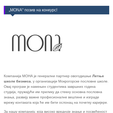
„MONA“ позив на конкурс!
Компанија МОНА је генерални партнер овогодишње
Летње
школе бизниса
, у организацији Мокрогорске пословне школе.
Овај програм је намењен студентима завршних година
студија, пружајући им прилику да стекну основна пословна
знања, развију важне професионалне вештине и изграде
мрежу контаката која ће им бити ослонац на почетку каријере.
За нашу компанију, која високо вреднује знање и посвећеност