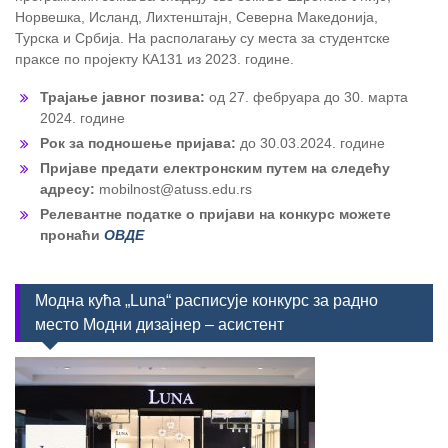
Норвешка, Исланд, Лихтенштајн, Северна Македонија,
Турска и Србија. На располагању су места за студентске
праксе по пројекту КА131 из 2023. године.
Трајање јавног позива:
од 27. фебруара до 30. марта
2024. године
Рок за подношење пријава:
до 30.03.2024. године
Пријаве предати електронским путем на следећу
адресу:
mobilnost@atuss.edu.rs
Релевантне податке о пријави на конкурс можете
пронаћи
ОВДЕ
Модна кућа „Luna“ расписује конкурс за радно
место Модни дизајнер – асистент