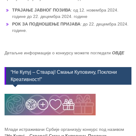
ТРАЈАЊЕ ЈАВНОГ ПОЗИВА
: од 12. новембра 2024.
године до 22. децембра 2024. године
РОК ЗА ПОДНОШЕЊЕ ПРИЈАВА
: до 22. децембра 2024.
године.
Детаљне информације о конкурсу можете погледати
ОВДЕ
“Не Купуј – Стварај! Смањи Куповину, Поклони
Креативност!”
Млади истраживачи Србије организују конкурс под називом
“Не Купуј – Стварај! Смањи Куповину, Поклони