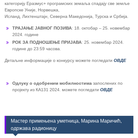
категорију Еразмус+ програмских земаља спадају све земље
Европске Уније, Норвешка,
Исланд, Лихтенштајн, Северна Македонија, Турска и Србија.
ТРАЈАЊЕ ЈАВНОГ ПОЗИВА
: 18. октобар – 25. новембар
2024. године
РОК ЗА ПОДНОШЕЊЕ ПРИЈАВА
: 25. новембар 2024.
године до 23:59 часова.
Детаљне информације о конкурсу можете погледати
ОВДЕ
Одлуку о одобреним мобилностима
запослених по
пројекту из КА131 2024. можете погледати
ОВДЕ
Мастер примењена уметница, Марина Маричић,
одржава радионицу