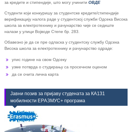
за кредите и стипендије, што могу учинити
ОВДЕ
Студенти који конкуришу за студентске кредите/стипендије
верификацију налога раде у студентској служби Одсека Висока
школа за електротехнику и рачунарство чије се седиште
налази у улици Војводе Степе бр. 283.
Обавезно је да се пре одласка у студентску службу Одсека
Висока школа за електротехнику и рачунарство одраде:
упис године на свом Одсеку
узме потврда о студирању са просечном оценом
да се очита лична карта
Јавни позив за пријаву студената за КА131
мобилности ЕРАЗМУС+ програма