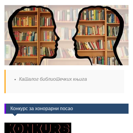
Каталог библиотечких књига
Конкурс за хонорарни посао