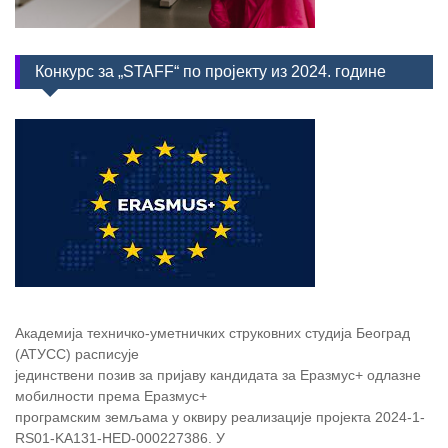
Конкурс за „STAFF“ по пројекту из 2024. године
Академија техничко-уметничких струковних студија Београд
(АТУСС) расписује
јединствени позив за пријаву кандидата за Еразмус+ одлазне
мобилности према Еразмус+
програмским земљама у оквиру реализације пројекта 2024-1-
RS01-KA131-HED-000227386. У