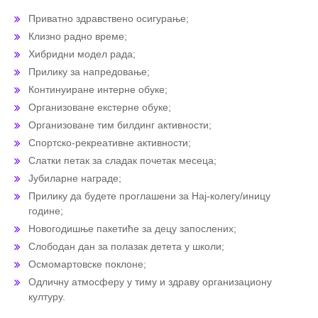
Приватно здравствено осигурање;
Клизно радно време;
Хибридни модел рада;
Прилику за напредовање;
Континуиране интерне обуке;
Организоване екстерне обуке;
Организоване тим билдинг активности;
Спортско-рекреативне активности;
Слатки петак за сладак почетак месеца;
Јубиларне награде;
Прилику да будете проглашени за Нај-колегу/иницу
године;
Новогодишње пакетиће за децу запослених;
Слободан дан за полазак детета у школи;
Осмомартовске поклоне;
Одличну атмосферу у тиму и здраву организациону
културу.