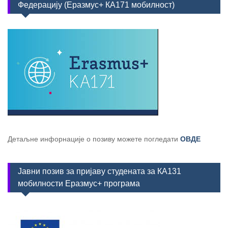
Федерацију (Еразмус+ КА171 мобилност)
Детаљне инфорнације о позиву можете погледати
ОВДЕ
Јавни позив за пријаву студената за КА131
мобилности Еразмус+ програма