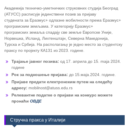
Академија техничко-уметничких струковних студија Београд
(АТУСС) расписује јединствени позив за пријаву
студената за Еразмус+ одлазне мобилности према Еразмус+
програмским земљама. У категорију Еразмус+
програмских земаља спадају све земље Европске Уније,
Норвешка, Исланд, Лихтенштајн, Северна Македонија,
Турска и Србија. На располагању је једно место за студентску
праксу по пројекту КА131 из 2023. године.
Трајање јавног позива:
од 17. априла до 15. maja 2024.
године
Рок за подношење пријава:
до 15.маја.2024. године.
Пријаве предати електронским путем на следећу
адресу:
mobilnost@atuss.edu.rs
Релевантне податке о пријави на конкурс можете
пронаћи
ОВДЕ
Стручна пракса у Италији