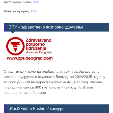
Детаљнији оглас
>>>
Линк за пријаву
>>>
ЗПУ – здравствено потпорно удружење
Студенти који желе да плаћају чланарину за Здравствено
потпорно удружење студената Београд за 2024/2025. годину
то могу учинити на адреси Балканска 4/1, Београд. Висина
чланарине износи 400 (четиристотине) рсд. Плаћање
чланарине није обавезно.
„Past2Future Fashion“ конкурс