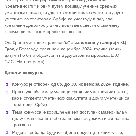
Креативност!”
и овим путем позивају ученике средњих
уметничких школа, студенте уметничких факултета и друге
уметнике са територије Србије да учествују и дају свој
креативни допринос у циљу подизања свести о смањењу
конзумеризма током празничне сезоне.
Одабрани уметнички радови биће
изложени у галерији КЦ
Град
у Београду, средином децембра 2024. године (тачни
датуми ће бити објављени на друштвеним мрежама ЕКО-
СИСТЕМ програма)
Детаљи конкурса:
Конкурс је отворен од
05. до 30. новембра 2024. године
.
Право учешћа имају ученици средњих уметничких школа,
као и студенти уметничких факултета и други уметници са
територије Србије.
Тема конкурса је коришћење већ доступних материјала у
циљу смањења потребе за новим ресурсима и еколошких
трошкова.
Радови треба да буду израђени upcycling техником – од