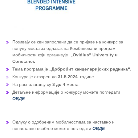
Позивају се сви запослени да се пријаве на конкурс за
попуну места за одлазак на Комбиновани програм
мобилности који организује
„Ovidius“ University u
Constanci.
Тема програма је
„Добробит канцеларијских радника“
.
Конкурс је отворен до
31.5.2024
. године
На располагању су
3 до 4
места.
Детаљне информације о конкурсу можете погледати
ОВДЕ
Одлуку о одобреним мобилностима за наставно и
ненаставно особље можете погледати
ОВДЕ