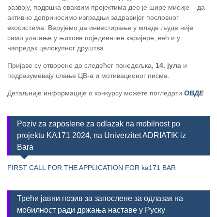
развоју, подршка оваквим пројектима део је шире мисије – да
активно доприносимо изградњи задравијег пословног
екосистема. Верујемо да инвестирање у младе људе није
само улагање у њихове појединачне каријере, већ и у
напредак целокупног друштва.
Пријаве су отворене до следећег понедељка,
14. јула
и
подразумевају слање ЦВ-а и мотивационог писма.
Детаљније информације о конкурсу можете погледати
ОВДЕ
Poziv za zaposlene za odlazak na mobilnost po
projektu KA171 2024, na Univerzitet ADRIATIK iz
Bara
FIRST CALL FOR THE APPLICATION FOR ka171 BAR
Трећи јавни позив за запослене за одлазак на
мобилност ради држања наставе у Руску