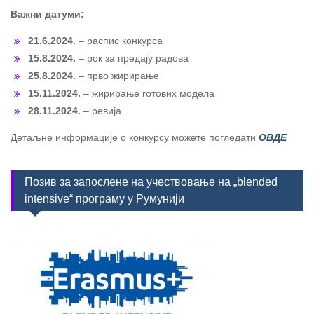
Важни датуми:
21.6.2024.
– распис конкурса
15.8.2024.
– рок за предају радова
25.8.2024.
– прво жирирање
15.11.2024.
– жирирање готових модела
28.11.2024.
– ревија
Детаљне информације о конкурсу можете погледати
ОВДЕ
Позив за запослене на учествовање на „blended
intensive“ програму у Румунији