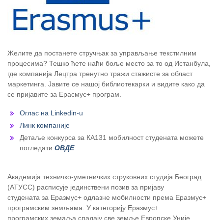
Желите да постанете стручњак за управљање текстилним
процесима? Тешко ћете наћи боље место за то од Истанбула,
где компанија Лецтра тренутно тражи стажисте за област
маркетинга. Јавите се нашој библиотекарки и видите како да
се пријавите за Ерасмус+ програм.
Оглас на Linkedin-u
Линк компаније
Детаље конкурса за КА131 мобилност студената можете
погледати
ОВДЕ
Академија техничко-уметничких струковних студија Београд
(АТУСС) расписује јединствени позив за пријаву
студената за Еразмус+ одлазне мобилности према Еразмус+
програмским земљама. У категорију Еразмус+
програмских земаља спадају све земље Европске Уније,