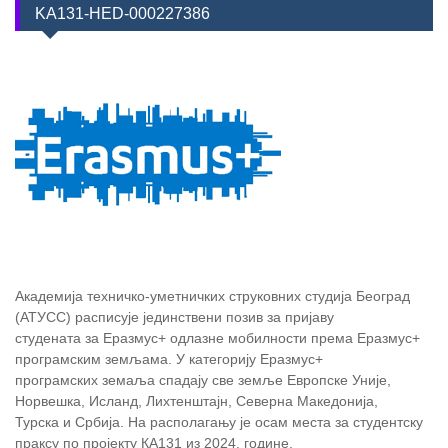
KA131-HED-000227386
Академија техничко-уметничких струковних студија Београд
(АТУСС) расписује јединствени позив за пријаву
студената за Еразмус+ одлазне мобилности према Еразмус+
програмским земљама. У категорију Еразмус+
програмских земаља спадају све земље Европске Уније,
Норвешка, Исланд, Лихтенштајн, Северна Македонија,
Турска и Србија. На располагању је осам места за студентску
праксу по пројекту КА131 из 2024. године.