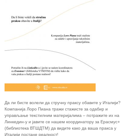
Да ли бисте волели да стручну праксу обавите у Италији?
Компанија Лоро Пиана тражи стажисте за одабир и
управљање текстилним материјалима – потражите их на
Линкедин-у и јавите се нашем координатору за Ерасмус+
(библиотека ВТШДТМ) да видите како да ваша пракса у
Италији постане реалност!