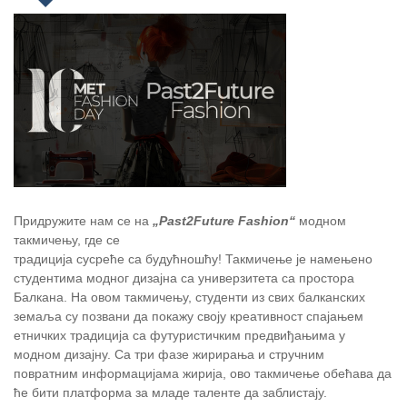
Придружите нам се на
„Past2Future Fashion“
модном
такмичењу, где се
традиција сусреће са будућношћу! Такмичење је намењено
студентима модног дизајна са универзитета са простора
Балкана. На овом такмичењу, студенти из свих балканских
земаља су позвани да покажу своју креативност спајањем
етничких традиција са футуристичким предвиђањима у
модном дизајну. Са три фазе жирирања и стручним
повратним информацијама жирија, ово такмичење обећава да
ће бити платформа за младе таленте да заблистају.