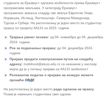
студената за Еразмус+ одлазне мобилности према Еразмус+
програмским земљама. У категорију Еразмус+
програмских земаља спадају све земље Европске Уније,
Норвешка, Исланд, Лихтенштајн, Северна Македонија,
Турска и Србија. На располагању је једно место за студентску
праксу по пројекту КА131 из 2023. године.
Трајање јавног позива:
од 04. новембра до 04. децембра
2024. године
Рок за подношење пријава:
до 04. децембра 2024.
године.
Пријаве предати електронским путем на следећу
адресу:
mobilnost@atuss.edu.rs са назнаком у наслову
мејла да је у питању пријава на КА131 мобилност
Релевантне податке о пријави на конкурс можете
пронаћи
ОВДЕ
На располагању је једно место
ради одласка на праксу
.
Позив је намењен студентима свих одсека.