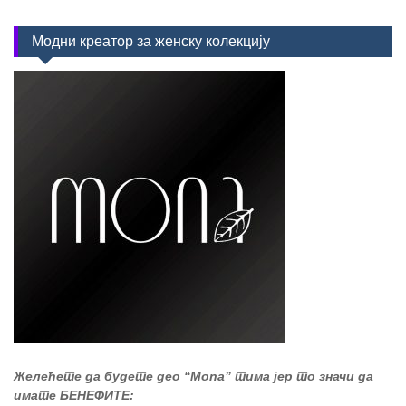
Модни креатор за женску колекцију
Желећете да будете део “Mona” тима јер то значи да
имате БЕНЕФИТЕ: