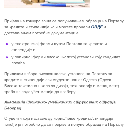
Пријава на конкурс врши се попуњавањем образца на Порталу
за кредите и стипендије који можете пронаћи
ОВДЕ
и
достављањем потребне документације
у електронској форми путем Портала за кредите и
стипендије и
у папирној форми високошколској установи коју кандидат
похађа.
Приликом избора високошколске установе на Порталу за
кредите и стипендије сви студенти нашег Одсека (Одсек
Висока текстилна школа за дизајн, технологију и менаџмент)
треба из падајућег менија да изаберу:
Академија техничко-уметничких струковних студија
Београд
Студенти који настављају коришћење кредита/стипендије
такође је потребно да се пријаве и попуне образац на Порталу