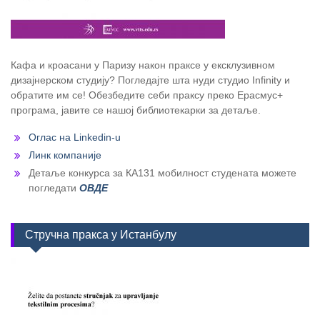
Кафа и кроасани у Паризу након праксе у ексклузивном
дизајнерском студију? Погледајте шта нуди студио Infinity и
обратите им се! Обезбедите себи праксу преко Ерасмус+
програма, јавите се нашој библиотекарки за детаље.
Оглас на Linkedin-u
Линк компаније
Детаље конкурса за КА131 мобилност студената можете
погледати
ОВДЕ
Стручна пракса у Истанбулу