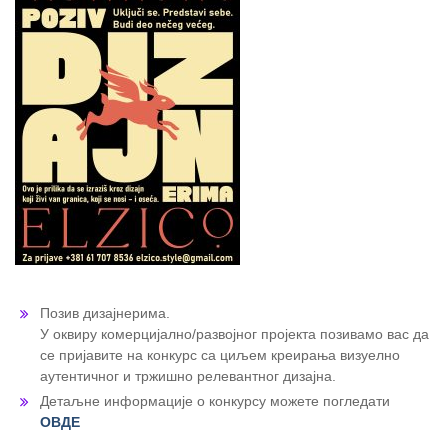
Позив дизајнерима.
У оквиру комерцијално/развојног пројекта позивамо вас да
се пријавите на конкурс са циљем креирања визуелно
аутентичног и тржишно релевантног дизајна.
Детаљне информације о конкурсу можете погледати
ОВДЕ