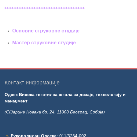
≈≈≈≈≈≈≈≈≈≈≈≈≈≈≈≈≈≈≈≈≈≈≈≈≈≈≈≈≈≈≈≈≈
Основне струковне студије
Мастер струковне студије
Контакт информације
Одсек Висока текстилна школа за дизајн, технологију и
манаџмент
(Старине Новака бр. 24, 11000 Београд, Србија)
Руководилац Одсека:
011/3234-002