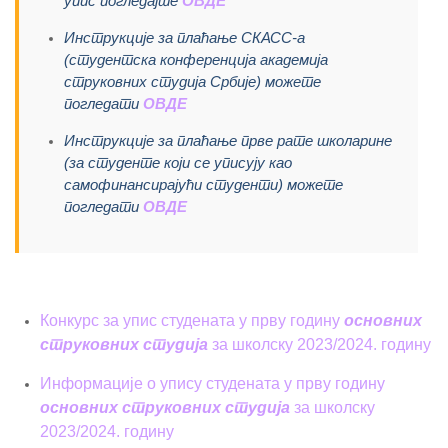
упис погледајте
ОВДЕ
Инструкције за плаћање СКАСС-а
(студентска конференција академија
струковних студија Србије) можете
погледати
ОВДЕ
Инструкције за плаћање прве рате школарине
(за студенте који се уписују као
самофинансирајући студенти) можете
погледати
ОВДЕ
Конкурс за упис студената у прву годину
основних
струковних студија
за школску 2023/2024. годину
Информације о упису студената у прву годину
основних струковних студија
за школску
2023/2024. годину