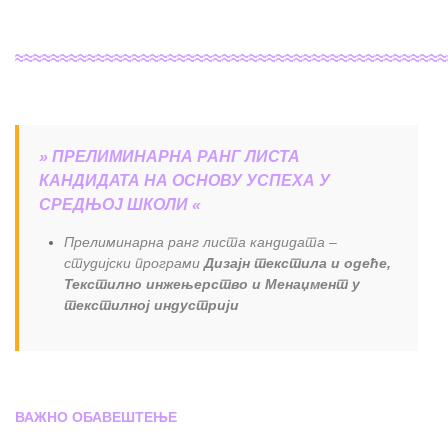
≈≈≈≈≈≈≈≈≈≈≈≈≈≈≈≈≈≈≈≈≈≈≈≈≈≈≈≈≈≈≈≈≈≈≈≈≈≈≈≈≈≈≈≈≈≈≈≈
» ПРЕЛИМИНАРНА РАНГ ЛИСТА
КАНДИДАТА НА ОСНОВУ УСПЕХА У
СРЕДЊОЈ ШКОЛИ «
Прелиминарна ранг листа кандидата –
студијски програми
Дизајн текстила и одеће,
Текстилно инжењерство и Менаџмент у
текстилној индустрији
ВАЖНО ОБАВЕШТЕЊЕ