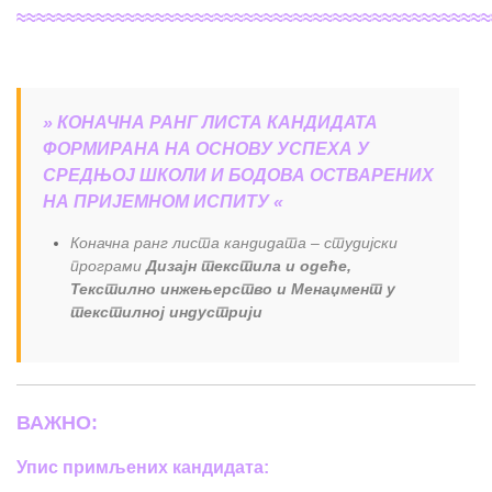
≈≈≈≈≈≈≈≈≈≈≈≈≈≈≈≈≈≈≈≈≈≈≈≈≈≈≈≈≈≈≈≈≈≈≈≈≈≈≈≈≈≈≈≈≈≈≈≈
» КОНАЧНА РАНГ ЛИСТА КАНДИДАТА
ФОРМИРАНА НА ОСНОВУ УСПЕХА У
СРЕДЊОЈ ШКОЛИ И БОДОВА ОСТВАРЕНИХ
НА ПРИЈЕМНОМ ИСПИТУ «
Коначна ранг листа кандидата – студијски
програми
Дизајн текстила и одеће,
Текстилно инжењерство и Менаџмент у
текстилној индустрији
ВАЖНО:
Упис примљених кандидата: