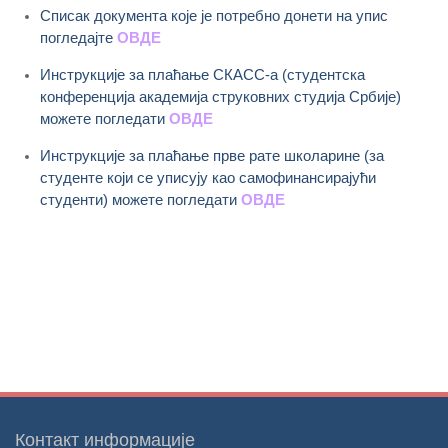
Списак документа које је потребно донети на упис
погледајте
ОВДЕ
Инструкције за плаћање СКАСС-а (студентска
конференција академија струковних студија Србије)
можете погледати
ОВДЕ
Инструкције за плаћање прве рате школарине (за
студенте који се уписују као самофинансирајући
студенти) можете погледати
ОВДЕ
Контакт информације