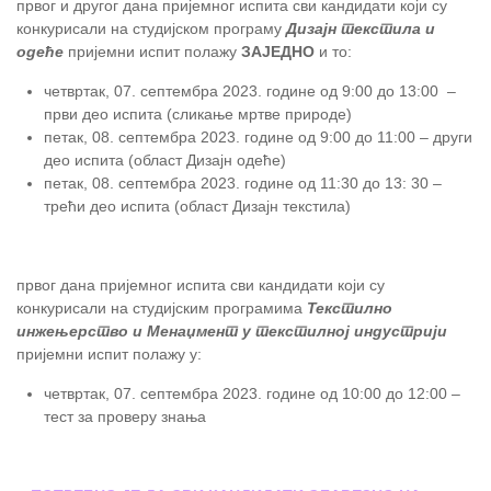
првог и другог дана пријемног испита сви кандидати који су
конкурисали на студијском програму
Дизајн текстила и
одеће
пријемни испит полажу
ЗАЈЕДНО
и то:
четвртак, 07. септембра 2023. године од 9:00 до 13:00 –
први део испита (сликање мртве природе)
петак, 08. септембра 2023. године од 9:00 до 11:00 – други
део испита (област Дизајн одеће)
петак, 08. септембра 2023. године од 11:30 до 13: 30 –
трећи део испита (област Дизајн текстила)
првог дана пријемног испита сви кандидати који су
конкурисали на студијским програмима
Текстилно
инжењерство и Менаџмент у текстилној индустрији
пријемни испит полажу у:
четвртак, 07. септембра 2023. године од 10:00 до 12:00 –
тест за проверу знања