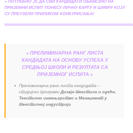
» ПОТРЕБНО ЈЕ ДА СВИ КАНДИДАТИ ОБАВЕЗНО НА
ПРИЈЕМНИ ИСПИТ ПОНЕСУ ЛИЧНУ КАРТУ И ШИФРУ КОЈУ
СУ ПРЕУЗЕЛИ ПРИЛИКОМ КОНКУРИСАЊА!
≈≈≈≈≈≈≈≈≈≈≈≈≈≈≈≈≈≈≈≈≈≈≈≈≈≈≈≈≈≈≈≈≈≈≈≈≈≈≈≈≈≈≈≈≈≈≈≈
» ПРЕЛИМИНАРНА РАНГ ЛИСТА
КАНДИДАТА НА ОСНОВУ УСПЕХА У
СРЕДЊОЈ ШКОЛИ И РЕЗУЛТАТА СА
ПРИЈЕМНОГ ИСПИТА «
Прелиминарна ранг листа кандидата –
студијски програми
Дизајн текстила и одеће,
Текстилно инжењерство и Менаџмент у
текстилној индустрији