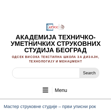
Skip
to
content
АКАДЕМИЈА ТЕХНИЧКО-
УМЕТНИЧКИХ СТРУКОВНИХ
СТУДИЈА БЕОГРАД
ОДСЕК ВИСОКА ТЕКСТИЛНА ШКОЛА ЗА ДИЗАЈН,
ТЕХНОЛОГИЈУ И МЕНАЏМЕНТ
Search
for:
Menu
Мастер струковне студије – први уписни рок