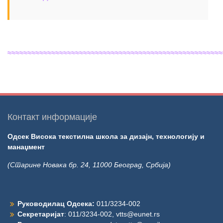
≈≈≈≈≈≈≈≈≈≈≈≈≈≈≈≈≈≈≈≈≈≈≈≈≈≈≈≈≈≈≈≈≈≈≈≈≈≈≈≈≈≈≈≈≈≈≈≈≈≈≈≈≈≈
Контакт информације
Одсек Висока текстилна школа за дизајн, технологију и
манаџмент
(Старине Новака бр. 24, 11000 Београд, Србија)
Руководилац Одсека:
011/3234-002
Секретаријат
: 011/3234-002,
vtts@eunet.rs