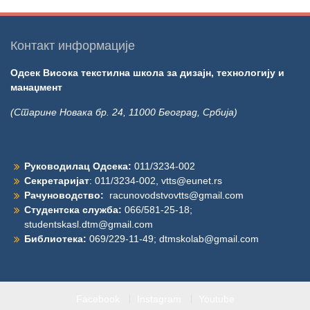
Контакт информације
Одсек Висока текстилна школа за дизајн, технологију и
манаџмент
(Старине Новака бр. 24, 11000 Београд, Србија)
Руководилац Одсека:
011/3234-002
Секретаријат
: 011/3234-002,
vtts@eunet.rs
Рачуноводство:
racunovodstvovtts@gmail.com
Студентска служба:
066/581-25-18;
studentskasl.dtm@gmail.com
Библиотека:
069/229-11-49;
dtmskolab@gmail.com
Facebook
Instagram
Youtube