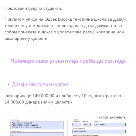
Поштовани будући студенти,
Приликом уписа на Одсек Висока текстилна школа за дизајн,
технологију и менаџмент, неопходно је да уз документа са
собом понесете и доказ о уплати прве рате школарине или
школарине у целости.
Примери како уплатница треба да изгледа
Дизајн текстила и одеће:
школарина је 140.000,00 и плаћа се у 10 једнаких рата по
14.000,00 динара (или у целости)