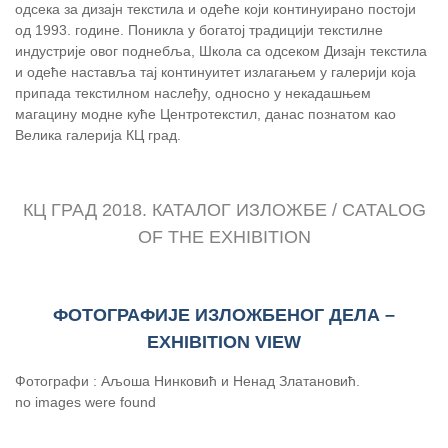
одсека за дизајн текстила и одеће који континуирано постоји
од 1993. године. Поникла у богатој традицији текстилне
индустрије овог поднебља, Школа са одсеком Дизајн текстила
и одеће наставља тај континуитет излагањем у галерији која
припада текстилном наслеђу, односно у некадашњем
магацину модне куће Центротекстил, данас познатом као
Велика галерија КЦ град.
КЦ ГРАД 2018. КАТАЛОГ ИЗЛОЖБЕ / CATALOG
OF THE EXHIBITION
ФОТОГРАФИЈЕ ИЗЛОЖБЕНОГ ДЕЛА –
EXHIBITION VIEW
Фотографи : Аљоша Нинковић и Ненад Златановић.
no images were found