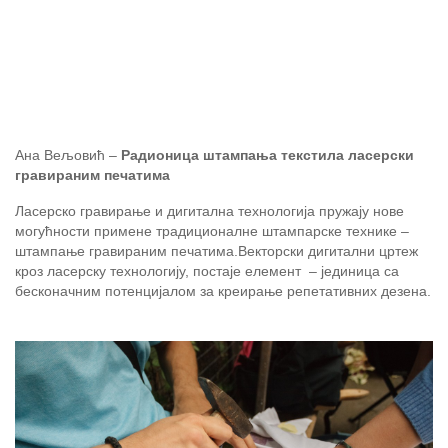
Ана Вељовић –
Радионица штампања текстила ласерски
гравираним печатима
Ласерско гравирање и дигитална технологија пружају нове
могућности примене традиционалне штампарске технике –
штампање гравираним печатима.Векторски дигитални цртеж
кроз ласерску технологију, постаје елемент – јединица са
бесконачним потенцијалом за креирање репетативних дезена.