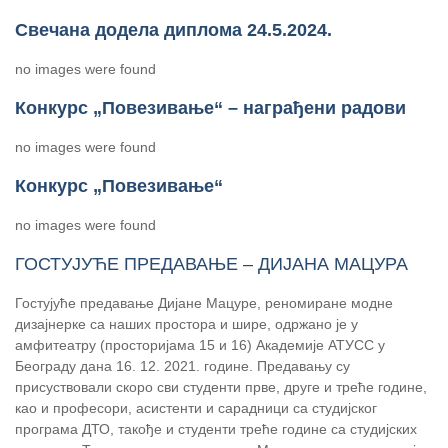
Свечана додела диплома 24.5.2024.
no images were found
Конкурс „Повезивање“ – награђени радови
no images were found
Конкурс „Повезивање“
no images were found
ГОСТУЈУЋЕ ПРЕДАВАЊЕ – ДИЈАНА МАЦУРА
Гостујуће предавање Дијане Мацуре, реномиране модне
дизајнерке са наших простора и шире, одржано је у
амфитеатру (просторијама 15 и 16) Академије АТУСС у
Београду дана 16. 12. 2021. године. Предавању су
присуствовали скоро сви студенти прве, друге и треће године,
као и професори, асистенти и сарадници са студијског
програма ДТО, такође и студенти треће године са студијских