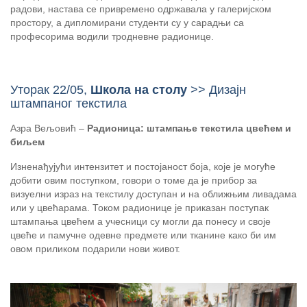
радови, настава се привремено одржавала у галеријском
простору, а дипломирани студенти су у сарадњи са
професорима водили тродневне радионице.
Уторак 22/05,
Школа на столу
>> Дизајн
штампаног текстила
Азра Вељовић –
Радионица: штампање текстила цвећем и
биљем
Изненађујући интензитет и постојаност боја, које је могуће
добити овим поступком, говори о томе да је прибор за
визуелни израз на текстилу доступан и на оближњим ливадама
или у цвећарама. Током радионице је приказан поступак
штампања цвећем а учесници су могли да понесу и своје
цвеће и памучне одевне предмете или тканине како би им
овом приликом подарили нови живот.