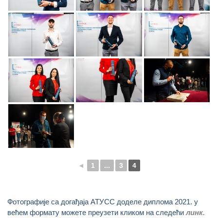
◄
1
...
3
4
Фотографије са догађаја АТУСС доделе диплома 2021. у
већем формату можете преузети кликом на следећи
линк.