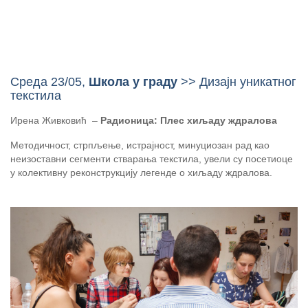
Среда 23/05,
Школа у граду
>> Дизајн уникатног
текстила
Ирена Живковић –
Радионица: Плес хиљаду ждралова
Методичност, стрпљење, истрајност, минуциозан рад као
неизоставни сегменти стварања текстила, увели су посетиоце
у колективну реконструкцију легенде о хиљаду ждралова.