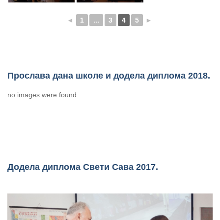
◄
1
...
3
4
5
►
Прослава дана школе и додела диплома 2018.
no images were found
Додела диплома Свети Сава 2017.