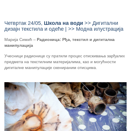
Четвртак 24/05,
Школа на води
>> Дигитални
дизајн текстила и одеће | >> Модна илустрација
Марија Симић –
Радионица: Рђа, текстил и дигитална
манипулација
Учесници радионице су пратили процес отискивања зарђалих
предмета на текстилним материјалима, као и могућности
дигиталне манипулације скенираним отисцима.