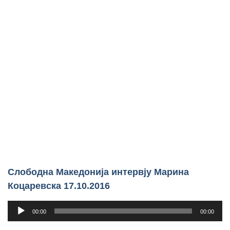
Слободна Македонија интервју Марина
Коцаревска 17.10.2016
Прегледач
00:00
00:00
звучних
записа