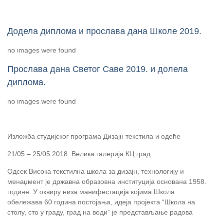
Додела диплома и прослава дана Школе 2019.
no images were found
Прослава дана Светог Саве 2019. и долела
диплома.
no images were found
Изложба студијског програма Дизајн текстила и одеће
21/05 – 25/05 2018. Велика галерија КЦ град
Одсек Висока текстилна школа за дизајн, технологију и
менаџмент је државна образовна институција основана 1958.
године. У оквиру низа манифестација којима Школа
обележава 60 година постојања, идеја пројекта “Школа на
столу, сто у граду, град на води” је представљање радова