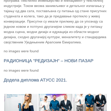
програма Текстилно инжењерство и Менаџмент у текстилној
индустрији. Током веома занимљивог и детаљног излагања у
тајању од два сата, постављана су питања од стане присутних
студената и колега, тако да је предавање протекло у живој
конверзацији. Присутни су имали прилкику да се упознају са
једном новом и потпуно другачијом сликом када је у питању
модна сцена, модни дизајн и едукација из области модног
дизајна, сходно другачијој култури, меналитету и стандардима
својственим Уједињеним Арапским Емиратима.
no images were found
РАДИОНИЦА “РЕДИЗАЈН“ – НОВИ ПАЗАР
no images were found
Додела диплома АТУСС 2021.