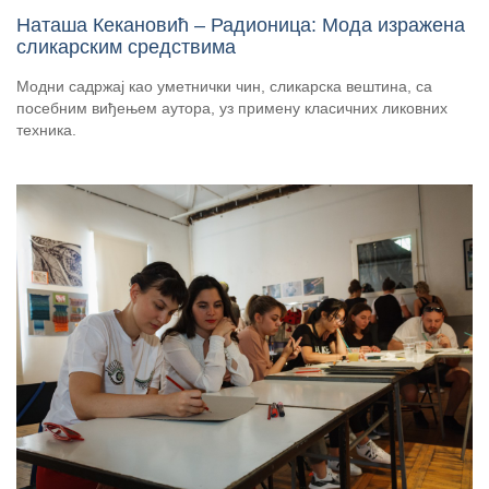
Наташа Кекановић – Радионица: Мода изражена
сликарским средствима
Модни садржај као уметнички чин, сликарска вештина, са
посебним виђењем аутора, уз примену класичних ликовних
техника.