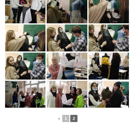
◄
1
2