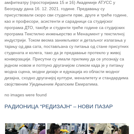
амфитеатру (просторијама 15 и 16) Академије АТУСС у
Београду дана 16. 12. 2021. године. Предавању су
присуствовали скоро сви студенти прве, друге и треће године,
као и професори, асистенти и сарадници са студијског
програма ДТО, такође и студенти треће године са студијских
програма Текстилно инжењерство и Менаџмент у текстилној
индустрији. Током веома занимљивог и детаљног излагања у
тајању од два сата, постављана су питања од стане присутних
студената и колега, тако да је предавање протекло у живој
конверзацији. Присутни су имали прилкику да се упознају са
једном новом и потпуно другачијом сликом када је у питању
модна сцена, модни дизајн и едукација из области модног
дизајна, сходно другачијој култури, меналитету и стандардима
својственим Уједињеним Арапским Емиратима.
no images were found
РАДИОНИЦА “РЕДИЗАЈН“ – НОВИ ПАЗАР