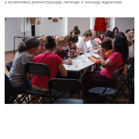
у колективну реконструкцију легенде о хиљаду ждралова.