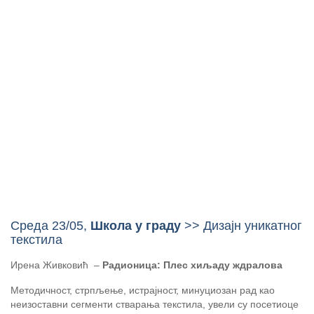
Среда 23/05,
Школа у граду
>> Дизајн уникатног
текстила
Ирена Живковић –
Радионица: Плес хиљаду ждралова
Методичност, стрпљење, истрајност, минуциозан рад као
неизоставни сегменти стварања текстила, увели су посетиоце