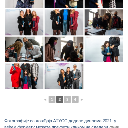
◄
1
2
3
4
►
Фотографије са догађаја АТУСС доделе диплома 2021. у
већем формату можете преузети кликом на следећи
линк.