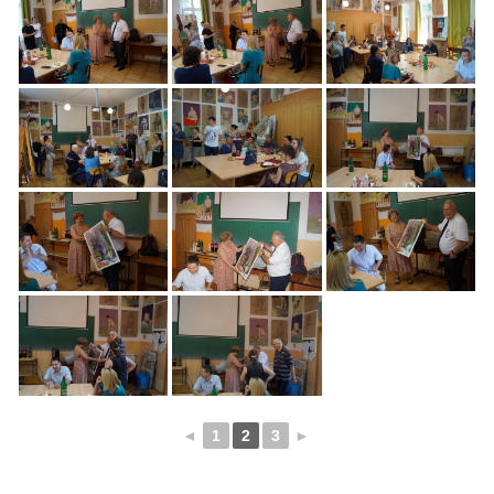
◄
1
2
3
►