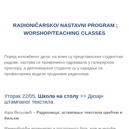
RADIONIČARSKO/ NASTAVNI PROGRAM ;
WORSHOP/TEACHING CLASSES
Поред изложбеног дела, на коме су представљени студентски
радови, настава се привремено одржавала у галеријском
простору, а дипломирани студенти су у сарадњи са
професорима водили тродневне радионице.
Уторак 22/05,
Школа на столу
>> Дизајн
штампаног текстила
Азра Вељовић –
Радионица: штампање текстила цвећем и
биљем
Изненађујући интензитет и постојаност боја, које је могуће