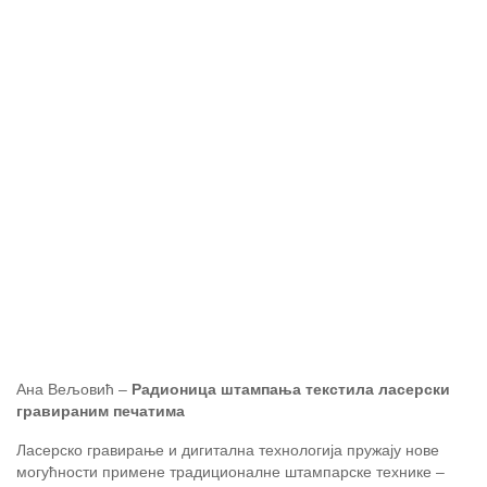
Ана Вељовић –
Радионица штампања текстила ласерски
гравираним печатима
Ласерско гравирање и дигитална технологија пружају нове
могућности примене традиционалне штампарске технике –