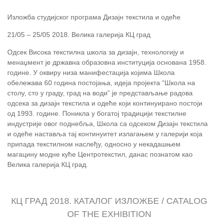
Изложба студијског програма Дизајн текстила и одеће
21/05 – 25/05 2018. Велика галерија КЦ град
Одсек Висока текстилна школа за дизајн, технологију и
менаџмент је државна образовна институција основана 1958.
године. У оквиру низа манифестација којима Школа
обележава 60 година постојања, идеја пројекта “Школа на
столу, сто у граду, град на води” је представљање радова
одсека за дизајн текстила и одеће који континуирано постоји
од 1993. године. Поникла у богатој традицији текстилне
индустрије овог поднебља, Школа са одсеком Дизајн текстила
и одеће наставља тај континуитет излагањем у галерији која
припада текстилном наслеђу, односно у некадашњем
магацину модне куће Центротекстил, данас познатом као
Велика галерија КЦ град.
КЦ ГРАД 2018. КАТАЛОГ ИЗЛОЖБЕ / CATALOG
OF THE EXHIBITION