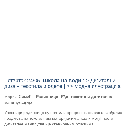
Четвртак 24/05,
Школа на води
>> Дигитални
дизајн текстила и одеће | >> Модна илустрација
Марија Симић –
Радионица: Рђа, текстил и дигитална
манипулација
Учесници радионице су пратили процес отискивања зарђалих
предмета на текстилним материјалима, као и могућности
дигиталне манипулације скенираним отисцима.