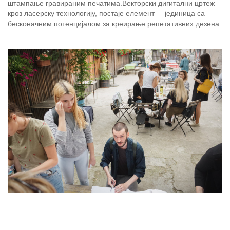
штампање гравираним печатима.Векторски дигитални цртеж
кроз ласерску технологију, постаје елемент – јединица са
бесконачним потенцијалом за креирање репетативних дезена.