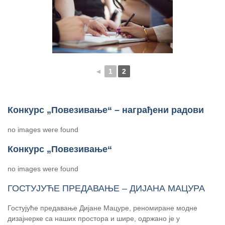
◄
1
2
Конкурс „Повезивање“ – награђени радови
no images were found
Конкурс „Повезивање“
no images were found
ГОСТУЈУЋЕ ПРЕДАВАЊЕ – ДИЈАНА МАЦУРА
Гостујуће предавање Дијане Мацуре, реномиране модне
дизајнерке са наших простора и шире, одржано је у