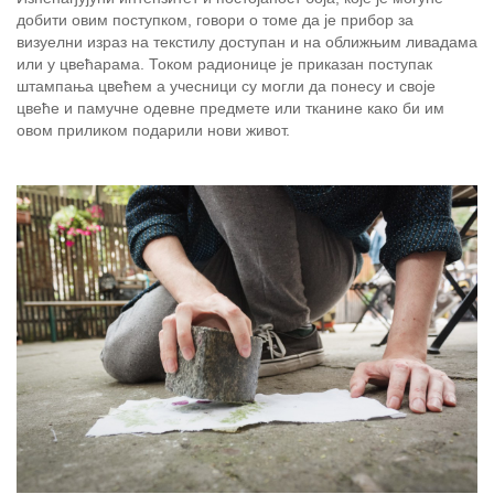
добити овим поступком, говори о томе да је прибор за
визуелни израз на текстилу доступан и на оближњим ливадама
или у цвећарама. Током радионице је приказан поступак
штампања цвећем а учесници су могли да понесу и своје
цвеће и памучне одевне предмете или тканине како би им
овом приликом подарили нови живот.