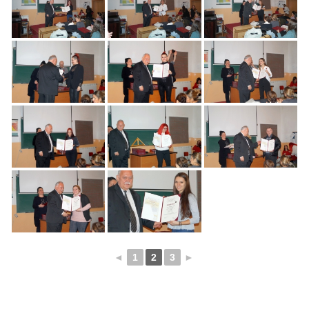
◄
1
2
3
►