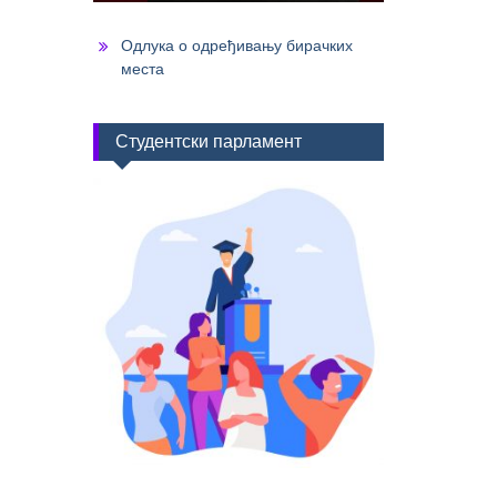
Одлука о одређивању бирачких
места
Студентски парламент