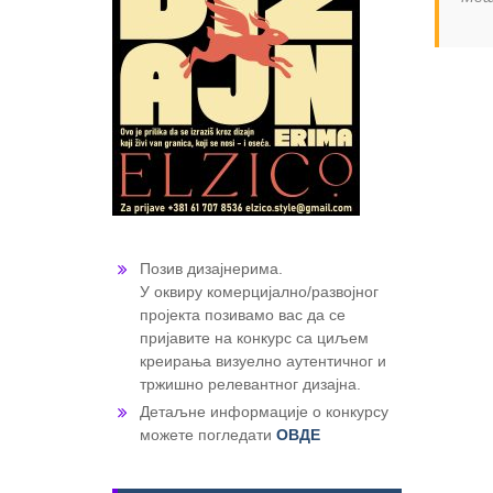
Позив дизајнерима.
У оквиру комерцијално/развојног
пројекта позивамо вас да се
пријавите на конкурс са циљем
креирања визуелно аутентичног и
тржишно релевантног дизајна.
Детаљне информације о конкурсу
можете погледати
ОВДЕ