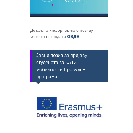
Детаљне инфорнације о позиву
можете погледати
ОВДЕ
Јавни позив за пријаву
студената за КА131
мобилности Еразмус+
програма