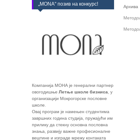
„MONA“ позив на конкурс!
Архива
Методол
Методол
Компанија МОНА је генерални партнер
овогодишње
Летње школе бизниса
, у
организацији Мокрогорске пословне
школе.
Овај програм је намењен студентима
завршних година студија, пружајући им
прилику да стекну основна пословна
знања, развију важне професионалне
вештине и изграде мрежу контаката