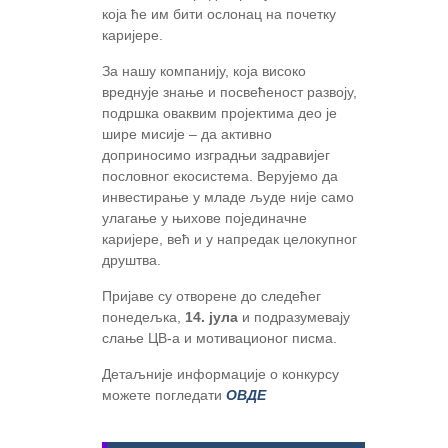
која ће им бити ослонац на почетку
каријере.
За нашу компанију, која високо
вреднује знање и посвећеност развоју,
подршка оваквим пројектима део је
шире мисије – да активно
доприносимо изградњи задравијег
пословног екосистема. Верујемо да
инвестирање у младе људе није само
улагање у њихове појединачне
каријере, већ и у напредак целокупног
друштва.
Пријаве су отворене до следећег
понедељка,
14. јула
и подразумевају
слање ЦВ-а и мотивационог писма.
Детаљније информације о конкурсу
можете погледати
ОВДЕ