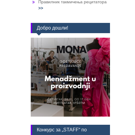
Правилник такмичења рецитатора
>>
Добро дошли!
Конкурс за „STAFF“ по