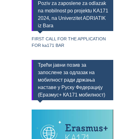
Poziv za zaposlene za odlazak
na mobilnost po projektu KA171
2024, na Univerzitet ADRIATIK
iz Bara
FIRST CALL FOR THE APPLICATION
FOR ka171 BAR
Трећи јавни позив за
запослене за одлазак на
мобилност ради држања
наставе у Руску Федерацију
(Еразмус+ КА171 мобилност)