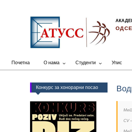
Skip
to
content
АКАДЕ
ОДСЕ
Почетна
О нама
Студенти
Упис
Вод
Конкурс за хонорарни посао
Мет
CV 
Мет