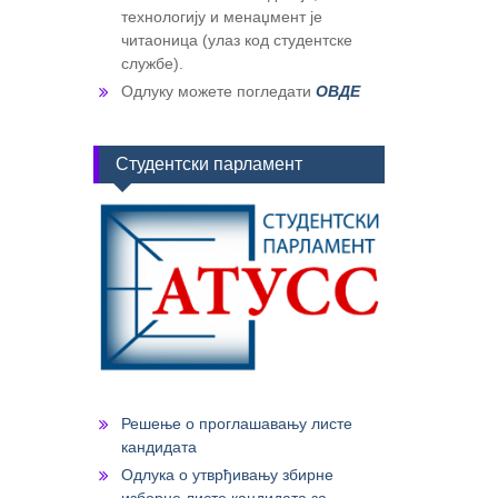
технологију и менаџмент је
читаоница (улаз код студентске
службе).
Одлуку можете погледати
ОВДЕ
Студентски парламент
Решење о проглашавању листе
кандидата
Одлука о утврђивању збирне
изборне листе кандидата за